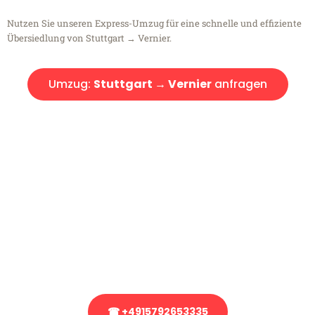
Nutzen Sie unseren Express-Umzug für eine schnelle und effiziente
Übersiedlung von Stuttgart → Vernier.
Umzug:
Stuttgart → Vernier
anfragen
Kostenlose Beratung!
Sie haben Fragen?
Sie haben Fragen zu Ihrem Transport oder benötigen eine Beratung
bezüglich Ihres Umzug?
Rufen Sie uns gerne an, unser Team aus Experten freut sich, Ihnen
kostenlos weiterzuhelfen!
☎ +4915792653335