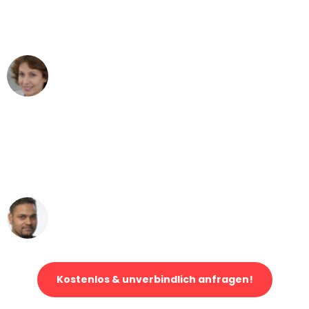
Stuttgart nach Wien nicht vorstellen
können - DANKE!"
Maria W
Umzug von Stuttgart nach Wien
"Mein Klavier kam in unter 24 Stunden
ohne einen Kratzer an - ein
erstklassiger Service!"
Ümit Y.
Klaviertransport in Stuttgart
Kostenlos & unverbindlich anfragen!