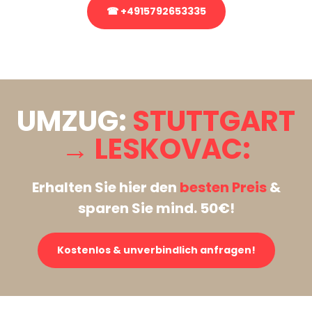
☎ +4915792653335
Stattdessen eine unverbindliche Anfrage senden
UMZUG:
STUTTGART
→ LESKOVAC:
Erhalten Sie hier den
besten Preis
&
sparen Sie mind. 50€!
Kostenlos & unverbindlich anfragen!