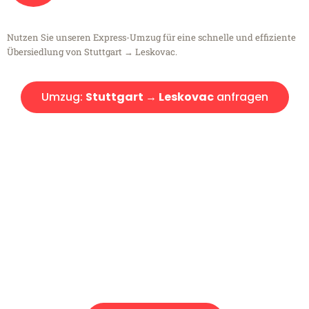
Nutzen Sie unseren Express-Umzug für eine schnelle und effiziente
Übersiedlung von Stuttgart → Leskovac.
Umzug:
Stuttgart → Leskovac
anfragen
Kostenlose Beratung!
Sie haben Fragen?
Sie haben Fragen zu Ihrem Transport oder benötigen eine Beratung
bezüglich Ihres Umzug?
Rufen Sie uns gerne an, unser Team aus Experten freut sich, Ihnen
kostenlos weiterzuhelfen!