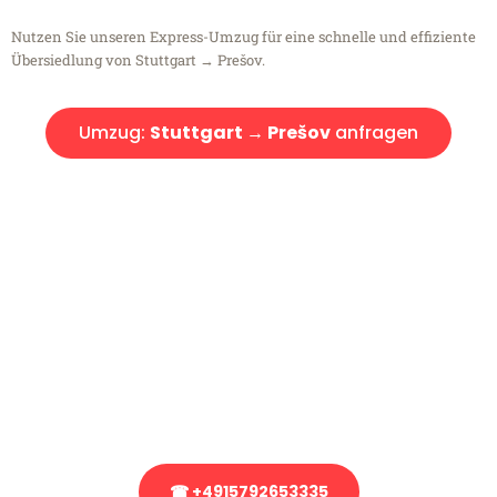
Nutzen Sie unseren Express-Umzug für eine schnelle und effiziente
Übersiedlung von Stuttgart → Prešov.
Umzug:
Stuttgart → Prešov
anfragen
Kostenlose Beratung!
Sie haben Fragen?
Sie haben Fragen zu Ihrem Transport oder benötigen eine Beratung
bezüglich Ihres Umzug?
Rufen Sie uns gerne an, unser Team aus Experten freut sich, Ihnen
kostenlos weiterzuhelfen!
☎ +4915792653335