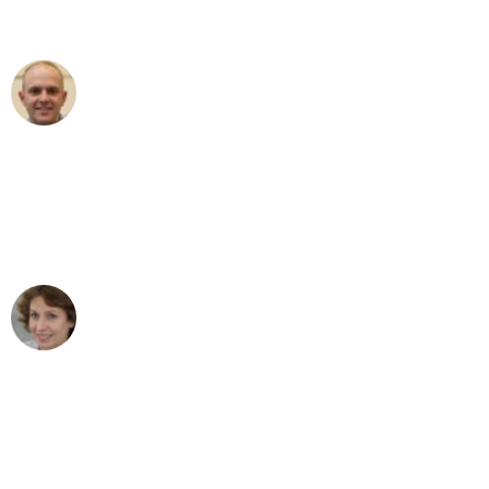
außergewöhnlichen Service!"
Frederik F.
Umzug in Stuttgart
"Besser hätte ich mir den Umzug von
Stuttgart nach Wien nicht vorstellen
können - DANKE!"
Maria W
Umzug von Stuttgart nach Wien
"Mein Klavier kam in unter 24 Stunden
ohne einen Kratzer an - ein
erstklassiger Service!"