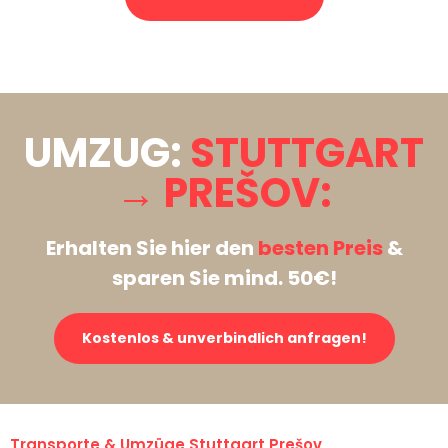
Stattdessen eine unverbindliche Anfrage senden
UMZUG:
STUTTGART
→ PREŠOV:
Erhalten Sie hier den
besten Preis
&
sparen Sie mind. 50€!
Kostenlos & unverbindlich anfragen!
Transporte & Umzüge Stuttgart Prešov