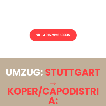
Sie haben Fragen zu Ihrem Transport oder benötigen eine Beratung
bezüglich Ihres Umzug?
Rufen Sie uns gerne an, unser Team aus Experten freut sich, Ihnen
kostenlos weiterzuhelfen!
☎ +4915792653335
Stattdessen eine unverbindliche Anfrage senden
UMZUG:
STUTTGART
→
KOPER/CAPODISTRI
A: