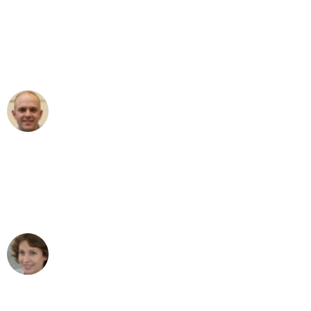
"Erste Klasse! Ein großes Dankeschön
an das gesamte Team von Sauer
Umzugsservice für ihren
außergewöhnlichen Service!"
Frederik F.
Umzug in Stuttgart
"Besser hätte ich mir den Umzug von
Stuttgart nach Wien nicht vorstellen
können - DANKE!"
Maria W
Umzug von Stuttgart nach Wien
"Mein Klavier kam in unter 24 Stunden