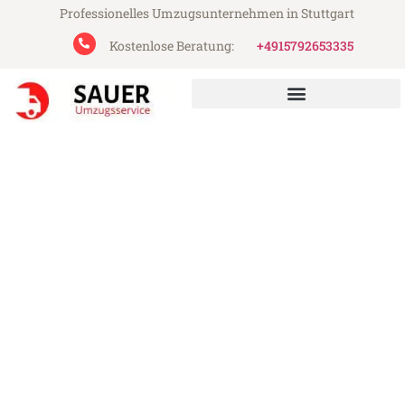
Professionelles Umzugsunternehmen in Stuttgart
Kostenlose Beratung:
+4915792653335
Sauer Umzugsservice aus Stuttgart
Umzug Stuttgart
Koper/Capodistria
Günstiger Umzug Stuttgart
Koper/Capodistria (ab 199€)
Express-Abwicklung in unter 24 Stunden!
Über 15 Jahre Erfahrung mit Umzügen!