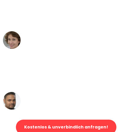
"Besser hätte ich mir den Umzug von
Stuttgart nach Wien nicht vorstellen
können - DANKE!"
Maria W
Umzug von Stuttgart nach Wien
"Mein Klavier kam in unter 24 Stunden
ohne einen Kratzer an - ein
erstklassiger Service!"
Ümit Y.
Klaviertransport in Stuttgart
Kostenlos & unverbindlich anfragen!