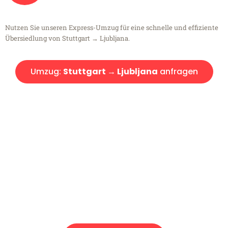
Nutzen Sie unseren Express-Umzug für eine schnelle und effiziente
Übersiedlung von Stuttgart → Ljubljana.
Umzug:
Stuttgart → Ljubljana
anfragen
Kostenlose Beratung!
Sie haben Fragen?
Sie haben Fragen zu Ihrem Transport oder benötigen eine Beratung
bezüglich Ihres Umzug?
Rufen Sie uns gerne an, unser Team aus Experten freut sich, Ihnen
kostenlos weiterzuhelfen!