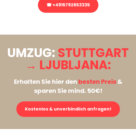
☎ +4915792653335
Stattdessen eine unverbindliche Anfrage senden
UMZUG:
STUTTGART
→ LJUBLJANA:
Erhalten Sie hier den
besten Preis
&
sparen Sie mind. 50€!
Kostenlos & unverbindlich anfragen!