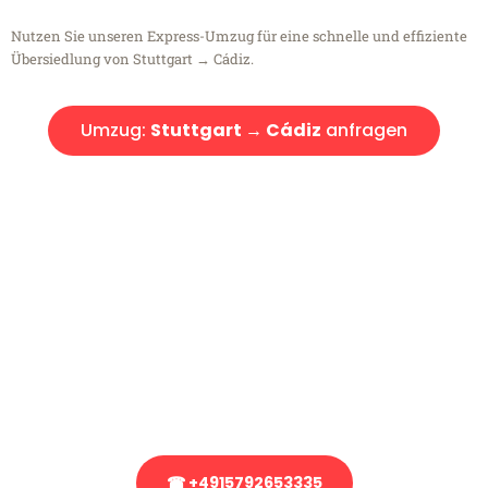
Nutzen Sie unseren Express-Umzug für eine schnelle und effiziente
Übersiedlung von Stuttgart → Cádiz.
Umzug:
Stuttgart → Cádiz
anfragen
Kostenlose Beratung!
Sie haben Fragen?
Sie haben Fragen zu Ihrem Transport oder benötigen eine Beratung
bezüglich Ihres Umzug?
Rufen Sie uns gerne an, unser Team aus Experten freut sich, Ihnen
kostenlos weiterzuhelfen!
☎ +4915792653335