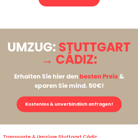
Stattdessen eine unverbindliche Anfrage senden
UMZUG:
STUTTGART
→ CÁDIZ:
Erhalten Sie hier den
besten Preis
&
sparen Sie mind. 50€!
Kostenlos & unverbindlich anfragen!
Transporte & Umzüge Stuttgart Cádiz