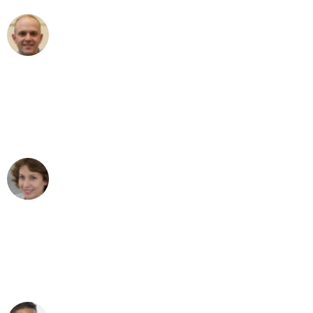
Frederik F.
Umzug in Stuttgart
"Besser hätte ich mir den Umzug von
Stuttgart nach Wien nicht vorstellen
können - DANKE!"
Maria W
Umzug von Stuttgart nach Wien
"Mein Klavier kam in unter 24 Stunden
ohne einen Kratzer an - ein
erstklassiger Service!"