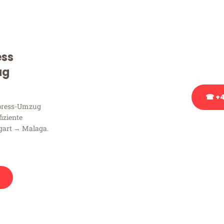
Sie haben Fragen zu Ihrem
Beratung bezüglich Ihres
Rufen Sie uns gerne an, un
ess
Ihnen kostenlos weiterzuh
ug
☎ +4
xpress-Umzug
fiziente
Stattdessen eine u
gart → Malaga.