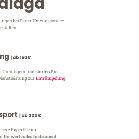
Malaga
stungen bei Sauer Umzugsservice
estalten.
ung
| ab 150€
von Unnötigem und
starten Sie
Dienstleistung zur
Entrümpelung
nsport
| ab 200€
nsere Expertise im
um
Ihr wertvolles Instrument