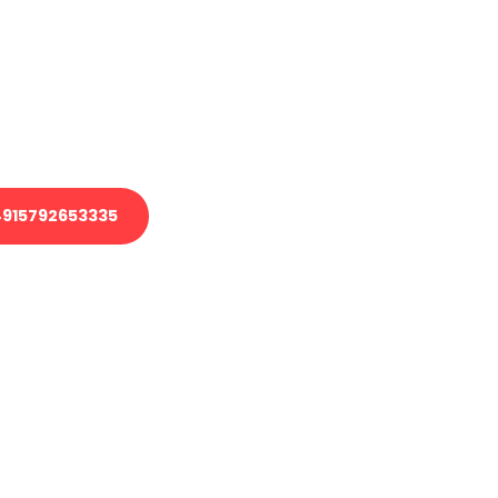
 Transport oder benötigen eine
 Umzug?
ser Team aus Experten freut sich,
elfen!
915792653335
nverbindliche Anfrage senden