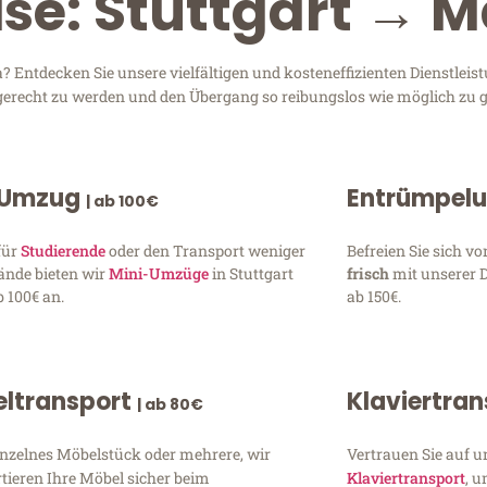
ise: Stuttgart → 
 Entdecken Sie unsere vielfältigen und kosteneffizienten Dienstlei
en gerecht zu werden und den Übergang so reibungslos wie möglich zu g
 Umzug
Entrümpel
| ab 100€
für
Studierende
oder den Transport weniger
Befreien Sie sich 
ände bieten wir
Mini-Umzüge
in Stuttgart
frisch
mit unserer 
 100€ an.
ab 150€.
ltransport
Klaviertra
| ab 80€
inzelnes Möbelstück oder mehrere, wir
Vertrauen Sie auf u
tieren Ihre Möbel sicher beim
Klaviertransport
, 