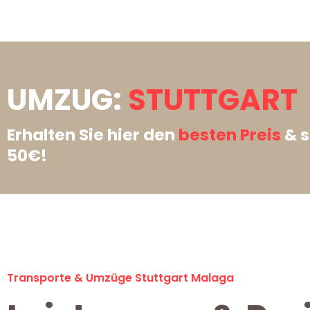
UMZUG:
STUTTGART
Erhalten Sie hier den
besten Preis
& s
50€!
Transporte & Umzüge Stuttgart Malaga