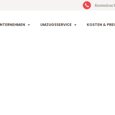
Kostenlose 
NTERNEHMEN
UMZUGSSERVICE
KOSTEN & PREI
art Malaga
laga (ab 199€)