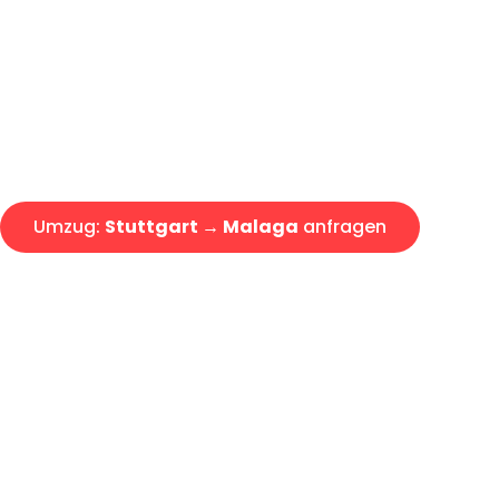
Express-Abwicklung in unter 2
Über 15 Jahre Erfahrung mit 
Angebot erhalten in unter 30 
Umzug:
Stuttgart → Malaga
anfragen
Alle Umzugsanfragen sind zu 100% kostenlos & unverbind