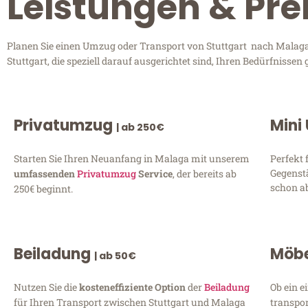
Leistungen & Pre
Planen Sie einen Umzug oder Transport von Stuttgart nach Malaga?
Stuttgart, die speziell darauf ausgerichtet sind, Ihren Bedürfniss
Privatumzug
Mini
| ab 250€
Starten Sie Ihren Neuanfang in Malaga mit unserem
Perfekt 
Gegenst
umfassenden
Privatumzug
Service
, der bereits ab
schon ab
250€ beginnt.
Beiladung
Möbe
| ab 50€
Nutzen Sie die
kosteneffiziente Option
der
Beiladung
Ob ein e
für Ihren Transport zwischen Stuttgart und Malaga
transpor