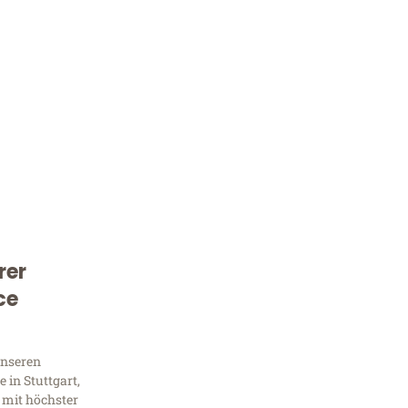
rer
Kostenlose Beratung!
ce
Sie 
Frag
unseren
 in Stuttgart,
 mit höchster