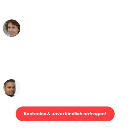
Stuttgart nach Wien nicht vorstellen
können - DANKE!"
Maria W
Umzug von Stuttgart nach Wien
"Mein Klavier kam in unter 24 Stunden
ohne einen Kratzer an - ein
erstklassiger Service!"
Ümit Y.
Klaviertransport in Stuttgart
Kostenlos & unverbindlich anfragen!