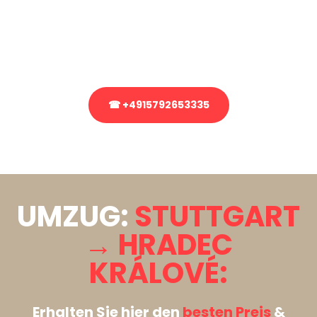
Sie haben Fragen zu Ihrem Transport oder benötigen eine Beratung
bezüglich Ihres Umzug?
Rufen Sie uns gerne an, unser Team aus Experten freut sich, Ihnen
kostenlos weiterzuhelfen!
☎ +4915792653335
Stattdessen eine unverbindliche Anfrage senden
UMZUG:
STUTTGART
→ HRADEC
KRÁLOVÉ:
Erhalten Sie hier den
besten Preis
&