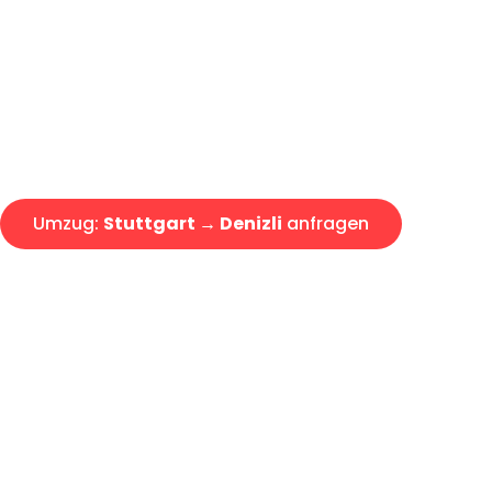
Express-Abwicklung in unter 2
Über 15 Jahre Erfahrung mit 
Angebot erhalten in unter 30 
Umzug:
Stuttgart → Denizli
anfragen
Alle Umzugsanfragen sind zu 100% kostenlos & unverbind