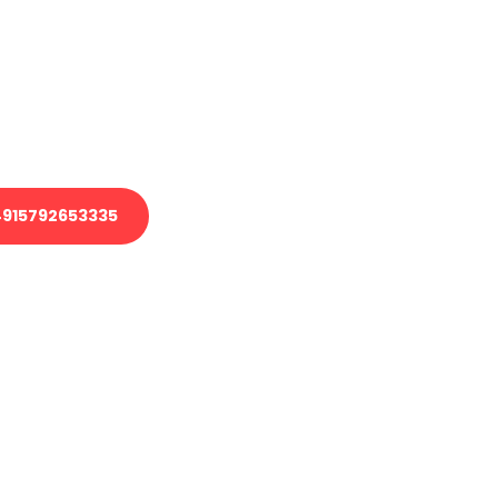
 Transport oder benötigen eine
 Umzug?
ser Team aus Experten freut sich,
elfen!
915792653335
nverbindliche Anfrage senden