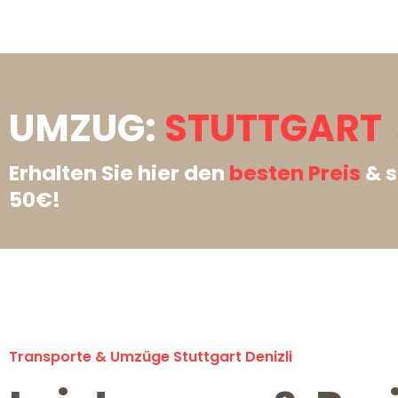
UMZUG:
STUTTGART →
Erhalten Sie hier den
besten Preis
& s
50€!
Transporte & Umzüge Stuttgart Denizli