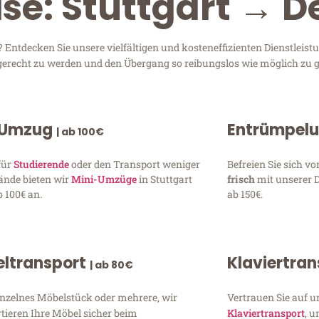
se: Stuttgart → De
 Entdecken Sie unsere vielfältigen und kosteneffizienten Dienstleis
en gerecht zu werden und den Übergang so reibungslos wie möglich zu g
 Umzug
Entrümpel
| ab 100€
für
Studierende
oder den Transport weniger
Befreien Sie sich 
ände bieten wir
Mini-Umzüge
in Stuttgart
frisch
mit unserer 
 100€ an.
ab 150€.
ltransport
Klaviertra
| ab 80€
inzelnes Möbelstück oder mehrere, wir
Vertrauen Sie auf u
tieren Ihre Möbel sicher beim
Klaviertransport
, 