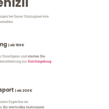
nizli
tungen bei Sauer Umzugsservice
estalten.
ung
| ab 150€
von Unnötigem und
starten Sie
Dienstleistung zur
Entrümpelung
nsport
| ab 200€
nsere Expertise im
um
Ihr wertvolles Instrument