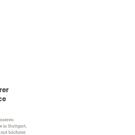
rer
Kostenlose Beratung!
ce
Sie 
Frag
unseren
 in Stuttgart,
 mit höchster