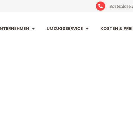
Kostenlose 
NTERNEHMEN
UMZUGSSERVICE
KOSTEN & PREI
t Denizli
izli (ab 199€)