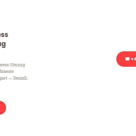
Sie haben Fragen zu Ihrem
Beratung bezüglich Ihres
Rufen Sie uns gerne an, un
ess
Ihnen kostenlos weiterzuh
ug
☎ +4
xpress-Umzug
fiziente
Stattdessen eine u
art → Denizli.