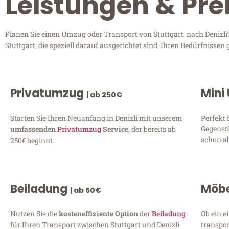
Leistungen & Prei
Planen Sie einen Umzug oder Transport von Stuttgart nach Denizli?
Stuttgart, die speziell darauf ausgerichtet sind, Ihren Bedürfniss
Privatumzug
Mini
| ab 250€
Starten Sie Ihren Neuanfang in Denizli mit unserem
Perfekt 
Gegenst
umfassenden
Privatumzug
Service
, der bereits ab
schon ab
250€ beginnt.
Beiladung
Möbe
| ab 50€
Nutzen Sie die
kosteneffiziente Option
der
Beiladung
Ob ein e
für Ihren Transport zwischen Stuttgart und Denizli
transpor