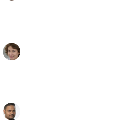
"Besser hätte ich mir den Umzug von
Stuttgart nach Wien nicht vorstellen
können - DANKE!"
Maria W
Umzug von Stuttgart nach Wien
"Mein Klavier kam in unter 24 Stunden
ohne einen Kratzer an - ein
erstklassiger Service!"
Ümit Y.
Klaviertransport in Stuttgart