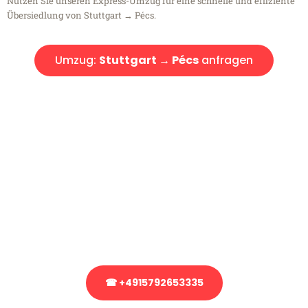
Nutzen Sie unseren Express-Umzug für eine schnelle und effiziente
Übersiedlung von Stuttgart → Pécs.
Umzug:
Stuttgart → Pécs
anfragen
Kostenlose Beratung!
Sie haben Fragen?
Sie haben Fragen zu Ihrem Transport oder benötigen eine Beratung
bezüglich Ihres Umzug?
Rufen Sie uns gerne an, unser Team aus Experten freut sich, Ihnen
kostenlos weiterzuhelfen!
☎ +4915792653335