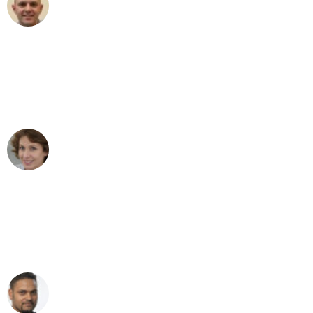
Frederik F.
Umzug in Stuttgart
"Besser hätte ich mir den Umzug von
Stuttgart nach Wien nicht vorstellen
können - DANKE!"
Maria W
Umzug von Stuttgart nach Wien
"Mein Klavier kam in unter 24 Stunden
ohne einen Kratzer an - ein
erstklassiger Service!"
Ümit Y.
Klaviertransport in Stuttgart