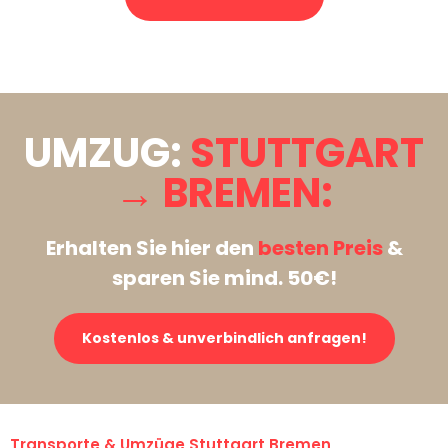
Stattdessen eine unverbindliche Anfrage senden
UMZUG:
STUTTGART
→ BREMEN:
Erhalten Sie hier den
besten Preis
&
sparen Sie mind. 50€!
Kostenlos & unverbindlich anfragen!
Transporte & Umzüge Stuttgart Bremen