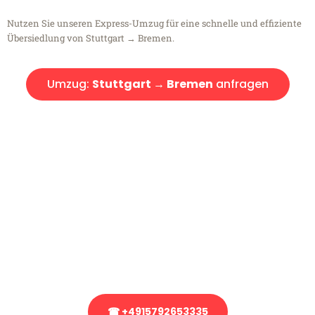
Nutzen Sie unseren Express-Umzug für eine schnelle und effiziente
Übersiedlung von Stuttgart → Bremen.
Umzug:
Stuttgart → Bremen
anfragen
Kostenlose Beratung!
Sie haben Fragen?
Sie haben Fragen zu Ihrem Transport oder benötigen eine Beratung
bezüglich Ihres Umzug?
Rufen Sie uns gerne an, unser Team aus Experten freut sich, Ihnen
kostenlos weiterzuhelfen!
☎ +4915792653335