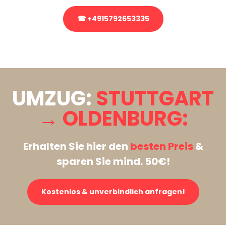
☎ +4915792653335
Stattdessen eine unverbindliche Anfrage senden
UMZUG:
STUTTGART
→ OLDENBURG:
Erhalten Sie hier den
besten Preis
&
sparen Sie mind. 50€!
Kostenlos & unverbindlich anfragen!