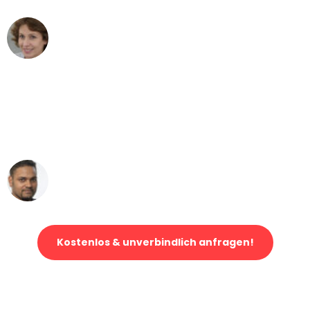
Maria W
Umzug von Stuttgart nach Wien
"Mein Klavier kam in unter 24 Stunden
ohne einen Kratzer an - ein
erstklassiger Service!"
Ümit Y.
Klaviertransport in Stuttgart
Kostenlos & unverbindlich anfragen!
Jetzt anfragen und der nächste glückliche Kunde werden. Alle
Umzugsanfragen sind zu
100% kostenlos & unverbindlich!