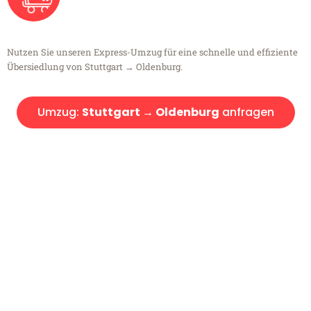
Nutzen Sie unseren Express-Umzug für eine schnelle und effiziente
Übersiedlung von Stuttgart → Oldenburg.
Umzug:
Stuttgart → Oldenburg
anfragen
Kostenlose Beratung!
Sie haben Fragen?
Sie haben Fragen zu Ihrem Transport oder benötigen eine Beratung
bezüglich Ihres Umzug?
Rufen Sie uns gerne an, unser Team aus Experten freut sich, Ihnen
kostenlos weiterzuhelfen!