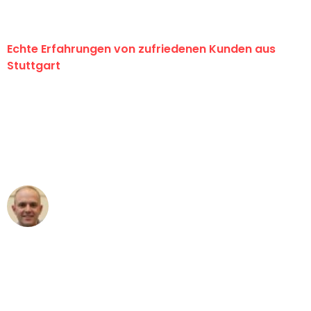
Echte Erfahrungen von zufriedenen Kunden aus
Stuttgart
"Erste Klasse! Ein großes Dankeschön
an das gesamte Team von Sauer
Umzugsservice für ihren
außergewöhnlichen Service!"
Frederik F.
Umzug in Stuttgart
"Besser hätte ich mir den Umzug von
Stuttgart nach Wien nicht vorstellen
können - DANKE!"