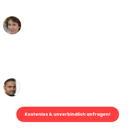
können - DANKE!"
Maria W
Umzug von Stuttgart nach Wien
"Mein Klavier kam in unter 24 Stunden
ohne einen Kratzer an - ein
erstklassiger Service!"
Ümit Y.
Klaviertransport in Stuttgart
Kostenlos & unverbindlich anfragen!
Jetzt anfragen und der nächste glückliche Kunde werden. Alle