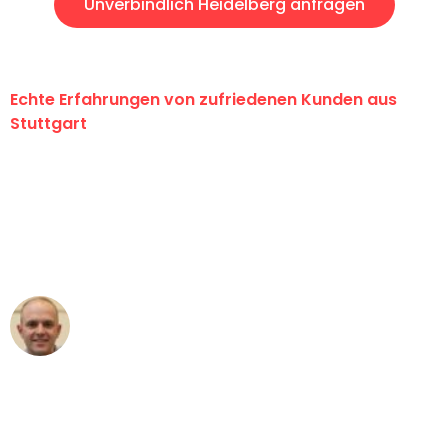
Unverbindlich Heidelberg anfragen
Echte Erfahrungen von zufriedenen Kunden aus
Stuttgart
"Erste Klasse! Ein großes Dankeschön
an das gesamte Team von Sauer
Umzugsservice für ihren
außergewöhnlichen Service!"
Frederik F.
Umzug in Stuttgart
"Besser hätte ich mir den Umzug von
Stuttgart nach Wien nicht vorstellen