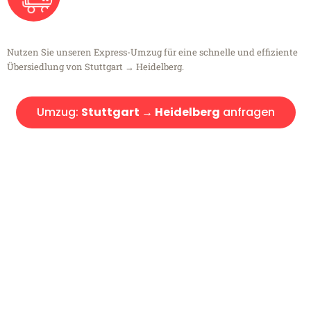
Nutzen Sie unseren Express-Umzug für eine schnelle und effiziente
Übersiedlung von Stuttgart → Heidelberg.
Umzug:
Stuttgart → Heidelberg
anfragen
Kostenlose Beratung!
Sie haben Fragen?
Sie haben Fragen zu Ihrem Transport oder benötigen eine Beratung
bezüglich Ihres Umzug?
Rufen Sie uns gerne an, unser Team aus Experten freut sich, Ihnen
kostenlos weiterzuhelfen!