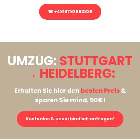
☎ +4915792653335
Stattdessen eine unverbindliche Anfrage senden
UMZUG:
STUTTGART
→ HEIDELBERG:
Erhalten Sie hier den
besten Preis
&
sparen Sie mind. 50€!
Kostenlos & unverbindlich anfragen!