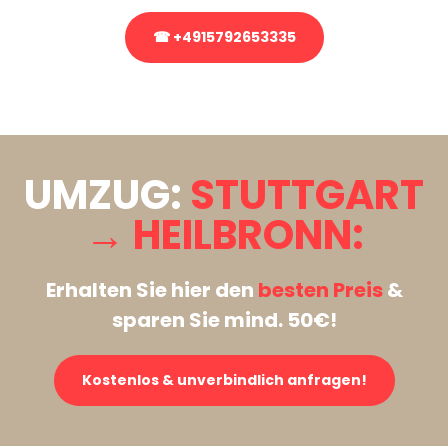
☎ +4915792653335
Stattdessen eine unverbindliche Anfrage senden
UMZUG:
STUTTGART
→ HEILBRONN:
Erhalten Sie hier den
besten Preis
&
sparen Sie mind. 50€!
Kostenlos & unverbindlich anfragen!