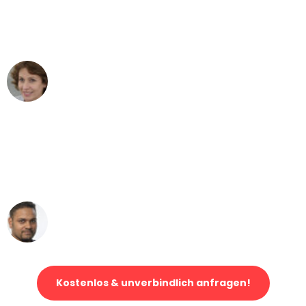
Stuttgart nach Wien nicht vorstellen
können - DANKE!"
Maria W
Umzug von Stuttgart nach Wien
"Mein Klavier kam in unter 24 Stunden
ohne einen Kratzer an - ein
erstklassiger Service!"
Ümit Y.
Klaviertransport in Stuttgart
Kostenlos & unverbindlich anfragen!