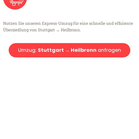
Nutzen Sie unseren Express-Umzug für eine schnelle und effiziente
Übersiedlung von Stuttgart → Heilbronn.
Umzug:
Stuttgart → Heilbronn
anfragen
Kostenlose Beratung!
Sie haben Fragen?
Sie haben Fragen zu Ihrem Transport oder benötigen eine Beratung
bezüglich Ihres Umzug?
Rufen Sie uns gerne an, unser Team aus Experten freut sich, Ihnen
kostenlos weiterzuhelfen!