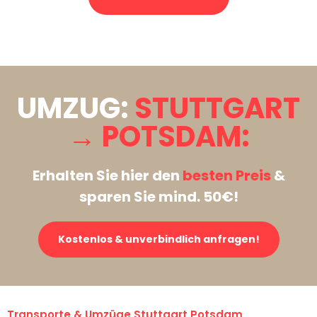
Stattdessen eine unverbindliche Anfrage senden
UMZUG:
STUTTGART
→ POTSDAM:
Erhalten Sie hier den
besten Preis
&
sparen Sie mind. 50€!
Kostenlos & unverbindlich anfragen!
Transporte & Umzüge Stuttgart Potsdam