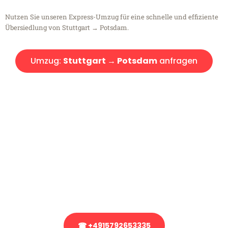
Nutzen Sie unseren Express-Umzug für eine schnelle und effiziente
Übersiedlung von Stuttgart → Potsdam.
Umzug:
Stuttgart → Potsdam
anfragen
Kostenlose Beratung!
Sie haben Fragen?
Sie haben Fragen zu Ihrem Transport oder benötigen eine Beratung
bezüglich Ihres Umzug?
Rufen Sie uns gerne an, unser Team aus Experten freut sich, Ihnen
kostenlos weiterzuhelfen!
☎ +4915792653335