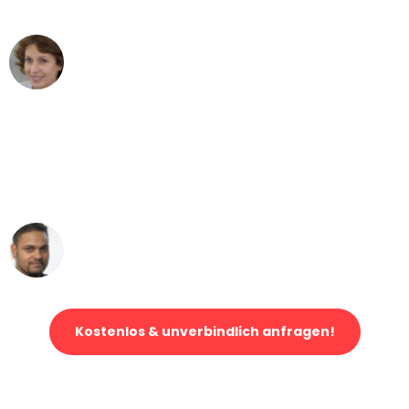
können - DANKE!"
Maria W
Umzug von Stuttgart nach Wien
"Mein Klavier kam in unter 24 Stunden
ohne einen Kratzer an - ein
erstklassiger Service!"
Ümit Y.
Klaviertransport in Stuttgart
Kostenlos & unverbindlich anfragen!
Jetzt anfragen und der nächste glückliche Kunde werden. Alle
Umzugsanfragen sind zu
100% kostenlos & unverbindlich!