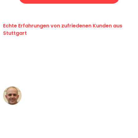
Echte Erfahrungen von zufriedenen Kunden aus
Stuttgart
"Erste Klasse! Ein großes Dankeschön
an das gesamte Team von Sauer
Umzugsservice für ihren
außergewöhnlichen Service!"
Frederik F.
Umzug in Stuttgart
"Besser hätte ich mir den Umzug von
Stuttgart nach Wien nicht vorstellen