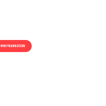
 Transport oder benötigen eine
 Umzug?
ser Team aus Experten freut sich,
elfen!
915792653335
nverbindliche Anfrage senden