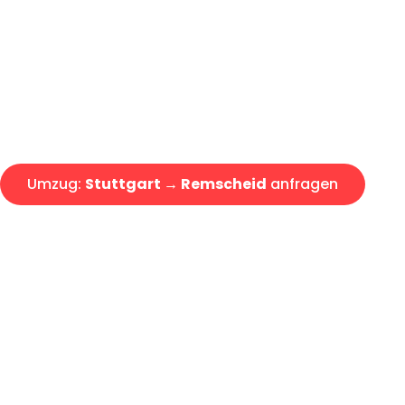
Express-Abwicklung in unter 2
Über 15 Jahre Erfahrung mit 
Angebot erhalten in unter 30 
Umzug:
Stuttgart → Remscheid
anfragen
Alle Umzugsanfragen sind zu 100% kostenlos & unverbind