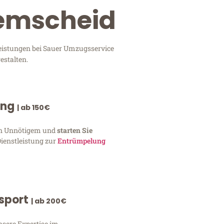
Remscheid
leistungen bei Sauer Umzugsservice
estalten.
ung
| ab 150€
von Unnötigem und
starten Sie
Dienstleistung zur
Entrümpelung
nsport
| ab 200€
nsere Expertise im