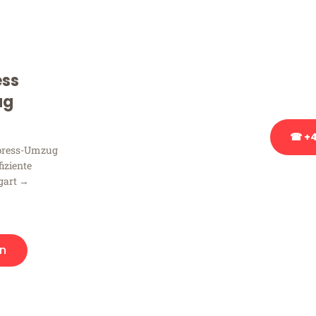
Sie haben Fragen zu Ihrem
Beratung bezüglich Ihres
Rufen Sie uns gerne an, un
ess
Ihnen kostenlos weiterzuh
ug
☎ +4
xpress-Umzug
fiziente
Stattdessen eine u
gart →
n