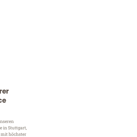
rer
Kostenlose Beratung!
ce
Sie 
Frag
unseren
 in Stuttgart,
 mit höchster