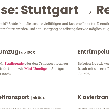
ise: Stuttgart → 
id? Entdecken Sie unsere vielfältigen und kosteneffizienten Dienst
en gerecht zu werden und den Übergang so reibungslos wie möglich zu g
 Umzug
Entrümpel
| ab 100€
für
Studierende
oder den Transport weniger
Befreien Sie sich 
ände bieten wir
Mini-Umzüge
in Stuttgart
frisch
mit unserer 
 100€ an.
ab 150€.
ltransport
Klaviertra
| ab 80€
inzelnes Möbelstück oder mehrere, wir
Vertrauen Sie auf u