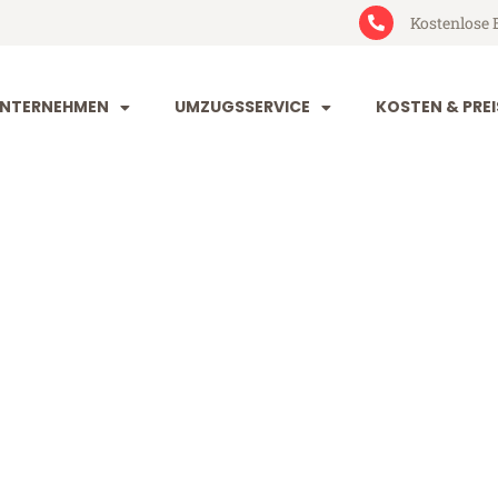
Kostenlose 
NTERNEHMEN
UMZUGSSERVICE
KOSTEN & PREI
art Remscheid
mscheid (ab 199€)