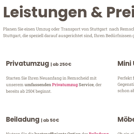
Leistungen & Pre
Planen Sie einen Umzug oder Transport von Stuttgart nach Remsche
Stuttgart, die speziell darauf ausgerichtet sind, Ihren Bedürfniss
Privatumzug
Mini
| ab 250€
Starten Sie Ihren Neuanfang in Remscheid mit
Perfekt 
Gegenst
unserem
umfassenden
Privatumzug
Service
, der
schon ab
bereits ab 250€ beginnt.
Beiladung
Möbe
| ab 50€
Nutzen Sie die
kosteneffiziente Option
der
Beiladung
Ob ein e