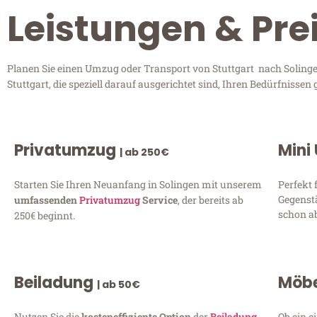
Leistungen & Prei
Planen Sie einen Umzug oder Transport von Stuttgart nach Solinge
Stuttgart, die speziell darauf ausgerichtet sind, Ihren Bedürfniss
Privatumzug
Mini
| ab 250€
Starten Sie Ihren Neuanfang in Solingen mit unserem
Perfekt 
Gegenst
umfassenden
Privatumzug
Service
, der bereits ab
schon ab
250€ beginnt.
Beiladung
Möbe
| ab 50€
Nutzen Sie die
kosteneffiziente Option
der
Beiladung
Ob ein e