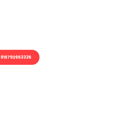
 Transport oder benötigen eine
 Umzug?
ser Team aus Experten freut sich,
elfen!
915792653335
nverbindliche Anfrage senden