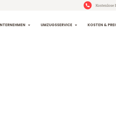
Kostenlose 
NTERNEHMEN
UMZUGSSERVICE
KOSTEN & PREI
rt Solingen
ingen (ab 199€)