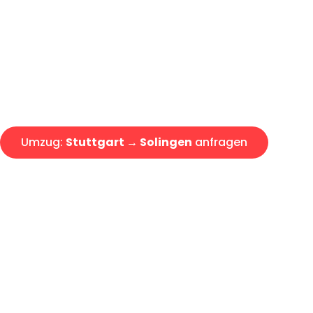
Express-Abwicklung in unter 2
Über 15 Jahre Erfahrung mit 
Angebot erhalten in unter 30 
Umzug:
Stuttgart → Solingen
anfragen
Alle Umzugsanfragen sind zu 100% kostenlos & unverbind