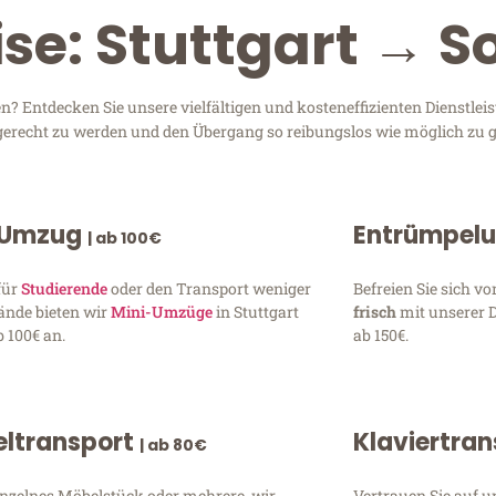
se: Stuttgart → S
n? Entdecken Sie unsere vielfältigen und kosteneffizienten Dienstle
en gerecht zu werden und den Übergang so reibungslos wie möglich zu g
 Umzug
Entrümpel
| ab 100€
für
Studierende
oder den Transport weniger
Befreien Sie sich 
ände bieten wir
Mini-Umzüge
in Stuttgart
frisch
mit unserer 
 100€ an.
ab 150€.
ltransport
Klaviertra
| ab 80€
inzelnes Möbelstück oder mehrere, wir
Vertrauen Sie auf u