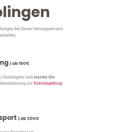
olingen
istungen bei Sauer Umzugsservice
estalten.
ung
| ab 150€
von Unnötigem und
starten Sie
Dienstleistung zur
Entrümpelung
nsport
| ab 200€
nsere Expertise im