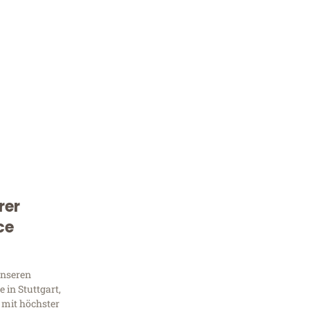
rer
Kostenlose Beratung!
ce
Sie 
Frag
unseren
 in Stuttgart,
 mit höchster