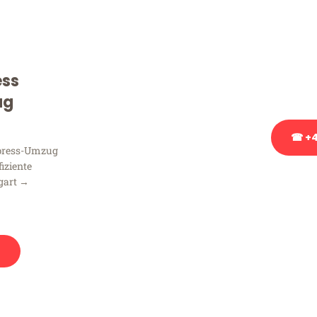
Sie haben Fragen zu Ihrem
Beratung bezüglich Ihres
Rufen Sie uns gerne an, un
ess
Ihnen kostenlos weiterzuh
ug
☎ +4
xpress-Umzug
fiziente
Stattdessen eine u
gart →