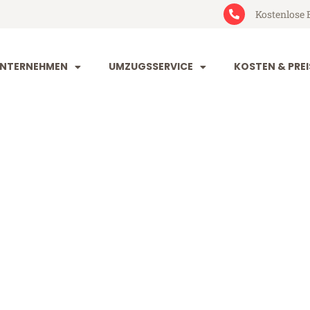
Kostenlose 
NTERNEHMEN
UMZUGSSERVICE
KOSTEN & PREI
rt Belfast
fast (ab 199€)