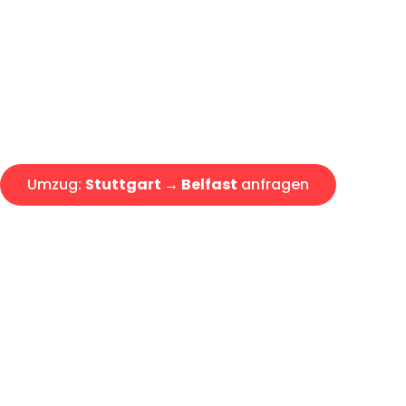
Express-Abwicklung in unter 2
Über 15 Jahre Erfahrung mit 
Angebot erhalten in unter 30 
Umzug:
Stuttgart → Belfast
anfragen
Alle Umzugsanfragen sind zu 100% kostenlos & unverbind