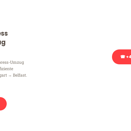
Sie haben Fragen zu Ihrem
Beratung bezüglich Ihres
Rufen Sie uns gerne an, un
ess
Ihnen kostenlos weiterzuh
ug
☎ +4
xpress-Umzug
fiziente
Stattdessen eine u
art → Belfast.