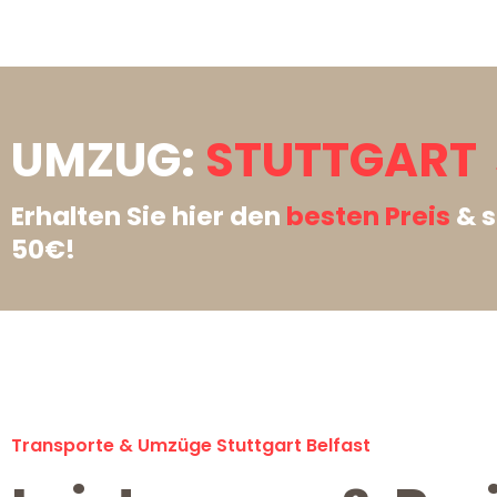
UMZUG:
STUTTGART 
Erhalten Sie hier den
besten Preis
& s
50€!
Transporte & Umzüge Stuttgart Belfast