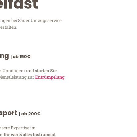
lfast
tungen bei Sauer Umzugsservice
estalten.
ung
| ab 150€
von Unnötigem und
starten Sie
Dienstleistung zur
Entrümpelung
nsport
| ab 200€
nsere Expertise im
um
Ihr wertvolles Instrument