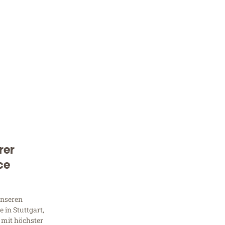
rer
Kostenlose Beratung!
ce
Sie 
Frag
unseren
 in Stuttgart,
 mit höchster