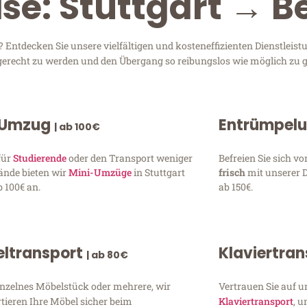
se: Stuttgart → Be
 Entdecken Sie unsere vielfältigen und kosteneffizienten Dienstleis
en gerecht zu werden und den Übergang so reibungslos wie möglich zu g
 Umzug
Entrümpel
| ab 100€
für
Studierende
oder den Transport weniger
Befreien Sie sich 
ände bieten wir
Mini-Umzüge
in Stuttgart
frisch
mit unserer 
 100€ an.
ab 150€.
ltransport
Klaviertra
| ab 80€
inzelnes Möbelstück oder mehrere, wir
Vertrauen Sie auf u
tieren Ihre Möbel sicher beim
Klaviertransport
, 