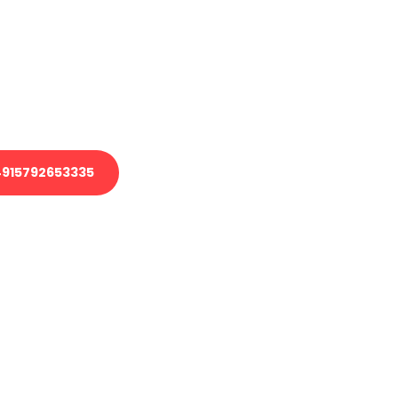
 Transport oder benötigen eine
 Umzug?
ser Team aus Experten freut sich,
elfen!
915792653335
nverbindliche Anfrage senden