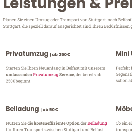
Leistungen & Prei
Planen Sie einen Umzug oder Transport von Stuttgart nach Belfast?
Stuttgart, die speziell darauf ausgerichtet sind, Ihren Bedürfniss
Privatumzug
Mini
| ab 250€
Starten Sie Ihren Neuanfang in Belfast mit unserem
Perfekt 
Gegenst
umfassenden
Privatumzug
Service
, der bereits ab
schon ab
250€ beginnt.
Beiladung
Möbe
| ab 50€
Nutzen Sie die
kosteneffiziente Option
der
Beiladung
Ob ein e
für Ihren Transport zwischen Stuttgart und Belfast
transpor