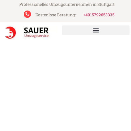
Professionelles Umzugsunternehmen in Stuttgart
Kostenlose Beratung:
+4915792653335
Sauer Umzugsservice aus Stuttgart
Umzug Stuttgart
Bournemouth
Günstiger Umzug Stuttgart Bournemouth
(ab 199€)
Express-Abwicklung in unter 24 Stunden!
Über 15 Jahre Erfahrung mit Umzügen!