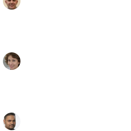
Umzug in Stuttgart
"Besser hätte ich mir den Umzug von
Stuttgart nach Wien nicht vorstellen
können - DANKE!"
Maria W
Umzug von Stuttgart nach Wien
"Mein Klavier kam in unter 24 Stunden
ohne einen Kratzer an - ein
erstklassiger Service!"
Ümit Y.
Klaviertransport in Stuttgart