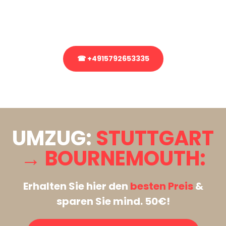
Rufen Sie uns gerne an, unser Team aus Experten freut sich, Ihnen
kostenlos weiterzuhelfen!
☎ +4915792653335
Stattdessen eine unverbindliche Anfrage senden
UMZUG:
STUTTGART
→ BOURNEMOUTH:
Erhalten Sie hier den
besten Preis
&
sparen Sie mind. 50€!