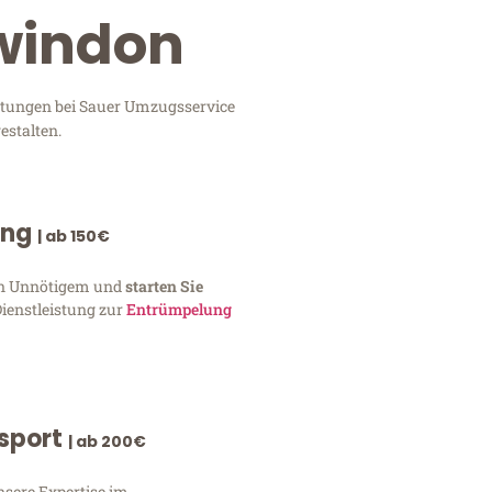
Swindon
istungen bei Sauer Umzugsservice
estalten.
ung
| ab 150€
von Unnötigem und
starten Sie
Dienstleistung zur
Entrümpelung
nsport
| ab 200€
nsere Expertise im