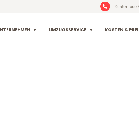
Kostenlose 
NTERNEHMEN
UMZUGSSERVICE
KOSTEN & PREI
art Swindon
indon (ab 199€)