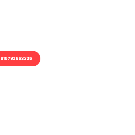
 Transport oder benötigen eine
 Umzug?
ser Team aus Experten freut sich,
elfen!
915792653335
nverbindliche Anfrage senden