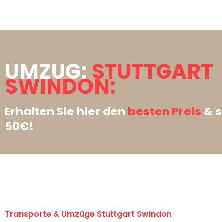
UMZUG:
STUTTGART
SWINDON:
Erhalten Sie hier den
besten Preis
& s
50€!
Transporte & Umzüge Stuttgart Swindon