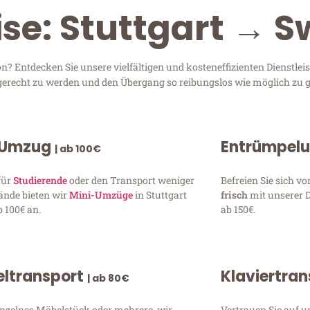
ise: Stuttgart → 
? Entdecken Sie unsere vielfältigen und kosteneffizienten Dienstle
en gerecht zu werden und den Übergang so reibungslos wie möglich zu g
 Umzug
Entrümpel
| ab 100€
für
Studierende
oder den Transport weniger
Befreien Sie sich 
ände bieten wir
Mini-Umzüge
in Stuttgart
frisch
mit unserer 
 100€ an.
ab 150€.
ltransport
Klaviertra
| ab 80€
inzelnes Möbelstück oder mehrere, wir
Vertrauen Sie auf u