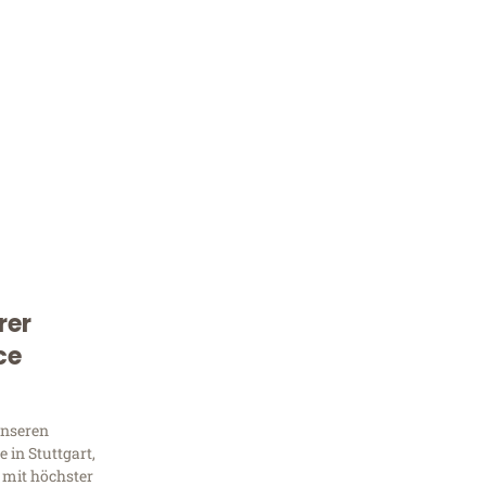
rer
Kostenlose Beratung!
ce
Sie 
Frag
unseren
 in Stuttgart,
 mit höchster