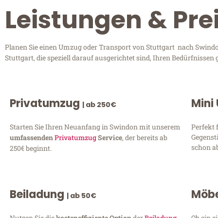
Leistungen & Pre
Planen Sie einen Umzug oder Transport von Stuttgart nach Swindon
Stuttgart, die speziell darauf ausgerichtet sind, Ihren Bedürfniss
Privatumzug
Mini
| ab 250€
Starten Sie Ihren Neuanfang in Swindon mit unserem
Perfekt 
Gegenst
umfassenden
Privatumzug
Service
, der bereits ab
schon ab
250€ beginnt.
Beiladung
Möbe
| ab 50€
Nutzen Sie die
kosteneffiziente Option
der
Beiladung
Ob ein e