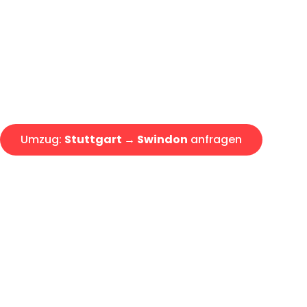
Express-Abwicklung in unter 2
Über 15 Jahre Erfahrung mit 
Angebot erhalten in unter 30 
Umzug:
Stuttgart → Swindon
anfragen
Alle Umzugsanfragen sind zu 100% kostenlos & unverbind