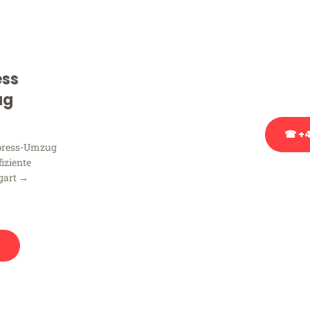
Sie haben Fragen zu Ihrem
Beratung bezüglich Ihres
Rufen Sie uns gerne an, un
ess
Ihnen kostenlos weiterzuh
ug
☎ +4
xpress-Umzug
fiziente
Stattdessen eine u
gart →