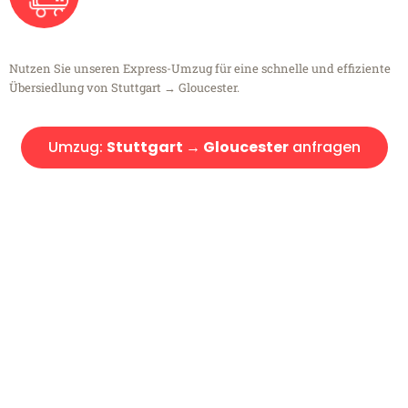
Nutzen Sie unseren Express-Umzug für eine schnelle und effiziente
Übersiedlung von Stuttgart → Gloucester.
Umzug:
Stuttgart → Gloucester
anfragen
Kostenlose Beratung!
Sie haben Fragen?
Sie haben Fragen zu Ihrem Transport oder benötigen eine Beratung
bezüglich Ihres Umzug?
Rufen Sie uns gerne an, unser Team aus Experten freut sich, Ihnen
kostenlos weiterzuhelfen!