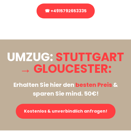
☎ +4915792653335
Stattdessen eine unverbindliche Anfrage senden
UMZUG:
STUTTGART
→ GLOUCESTER:
Erhalten Sie hier den
besten Preis
&
sparen Sie mind. 50€!
Kostenlos & unverbindlich anfragen!