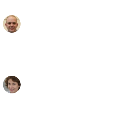
außergewöhnlichen Service!"
Frederik F.
Umzug in Stuttgart
"Besser hätte ich mir den Umzug von
Stuttgart nach Wien nicht vorstellen
können - DANKE!"
Maria W
Umzug von Stuttgart nach Wien
"Mein Klavier kam in unter 24 Stunden
ohne einen Kratzer an - ein
erstklassiger Service!"