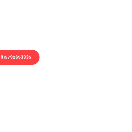
 Transport oder benötigen eine
 Umzug?
ser Team aus Experten freut sich,
elfen!
915792653335
nverbindliche Anfrage senden