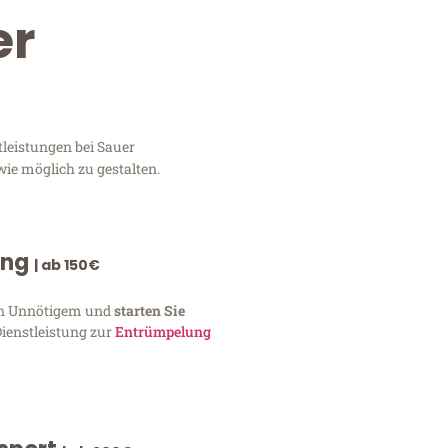
er
tleistungen bei Sauer
wie möglich zu gestalten.
ung
| ab 150€
von Unnötigem und
starten Sie
Dienstleistung zur
Entrümpelung