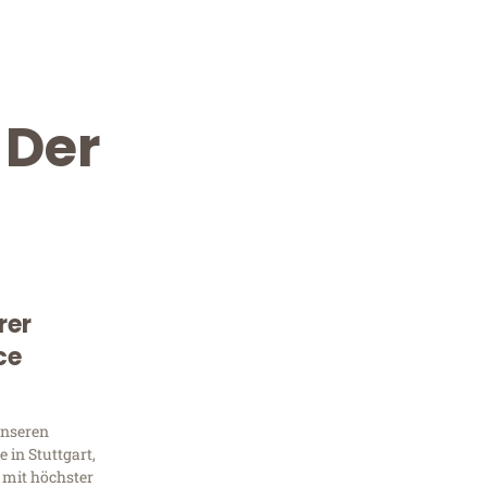
 Der
rer
Kostenlose Beratung!
ce
Sie 
Frag
unseren
 in Stuttgart,
 mit höchster