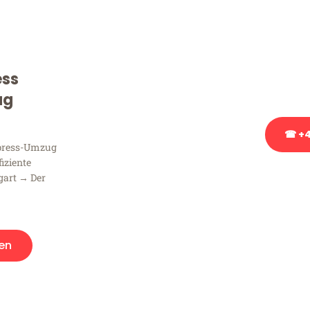
Sie haben Fragen zu Ihrem
Beratung bezüglich Ihres
Rufen Sie uns gerne an, un
ess
Ihnen kostenlos weiterzuh
ug
☎ +4
xpress-Umzug
fiziente
Stattdessen eine u
gart → Der
en