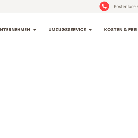
Kostenlose 
NTERNEHMEN
UMZUGSSERVICE
KOSTEN & PREI
t Der Potterie
 Potteries (ab 199€)