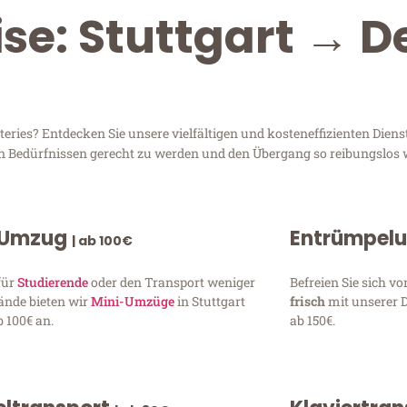
se: Stuttgart → D
ries? Entdecken Sie unsere vielfältigen und kosteneffizienten Diens
ren Bedürfnissen gerecht zu werden und den Übergang so reibungslos 
 Umzug
Entrümpel
| ab 100€
für
Studierende
oder den Transport weniger
Befreien Sie sich 
ände bieten wir
Mini-Umzüge
in Stuttgart
frisch
mit unserer 
 100€ an.
ab 150€.