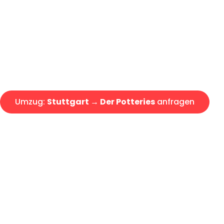
Express-Abwicklung in unter 2
Über 15 Jahre Erfahrung mit 
Angebot erhalten in unter 30 
Umzug:
Stuttgart → Der Potteries
anfragen
Alle Umzugsanfragen sind zu 100% kostenlos & unverbind