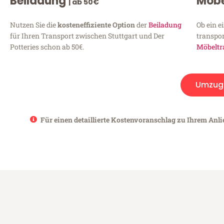
Beiladung
Möbe
| ab 50€
Nutzen Sie die
kosteneffiziente Option
der
Beiladung
Ob ein e
für Ihren Transport zwischen Stuttgart und Der
transpor
Potteries schon ab 50€.
Möbeltr
Umzug
Für einen detaillierte Kostenvoranschlag zu Ihrem Anlie