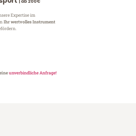
nsport
| ab 200€
nsere Expertise im
um
Ihr wertvolles Instrument
fördern.
 eine
unverbindliche Anfrage!