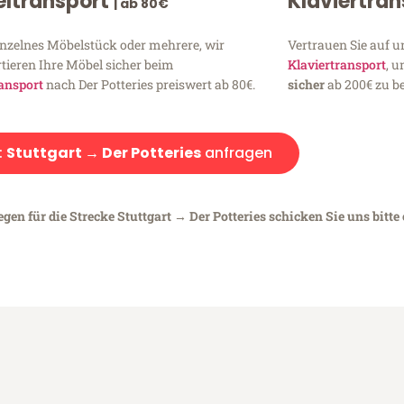
ltransport
Klaviertra
| ab 80€
inzelnes Möbelstück oder mehrere, wir
Vertrauen Sie auf u
tieren Ihre Möbel sicher beim
Klaviertransport
, 
ansport
nach Der Potteries preiswert ab 80€.
sicher
ab 200€ zu be
:
Stuttgart → Der Potteries
anfragen
gen für die Strecke Stuttgart → Der Potteries schicken Sie uns bitte