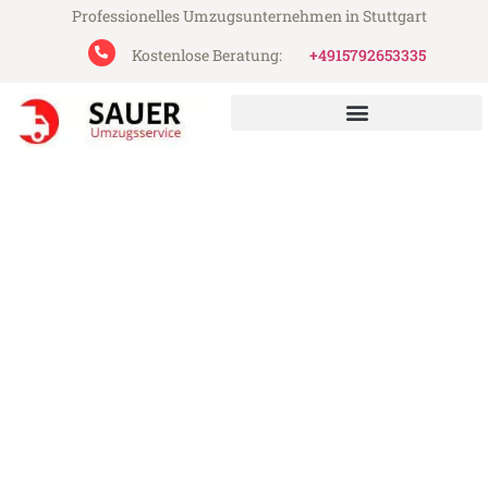
Professionelles Umzugsunternehmen in Stuttgart
Kostenlose Beratung:
+4915792653335
Sauer Umzugsservice aus Stuttgart
Umzug Stuttgart Newcastle
upon Tyne
Günstiger Umzug Stuttgart Newcastle
upon Tyne (ab 199€)
Express-Abwicklung in unter 24 Stunden!
Über 15 Jahre Erfahrung mit Umzügen!