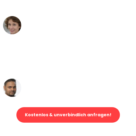
können - DANKE!"
Maria W
Umzug von Stuttgart nach Wien
"Mein Klavier kam in unter 24 Stunden
ohne einen Kratzer an - ein
erstklassiger Service!"
Ümit Y.
Klaviertransport in Stuttgart
Kostenlos & unverbindlich anfragen!
Jetzt anfragen und der nächste glückliche Kunde werden. Alle