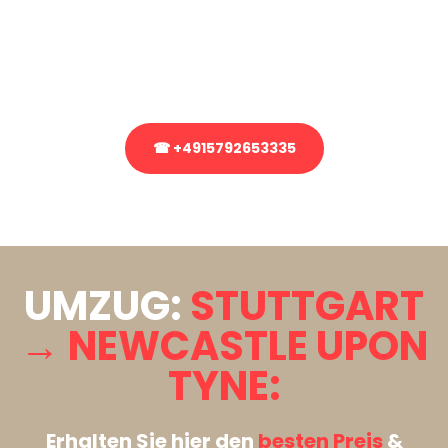
Sie haben Fragen zu Ihrem Transport oder benötigen eine Beratung
bezüglich Ihres Umzug?
Rufen Sie uns gerne an, unser Team aus Experten freut sich, Ihnen
kostenlos weiterzuhelfen!
☎ +4915792653335
Stattdessen eine unverbindliche Anfrage senden
UMZUG:
STUTTGART
→ NEWCASTLE UPON
TYNE:
Erhalten Sie hier den
besten Preis
&