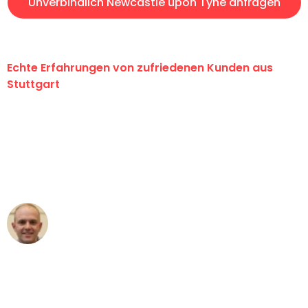
Unverbindlich Newcastle upon Tyne anfragen
Echte Erfahrungen von zufriedenen Kunden aus
Stuttgart
"Erste Klasse! Ein großes Dankeschön
an das gesamte Team von Sauer
Umzugsservice für ihren
außergewöhnlichen Service!"
Frederik F.
Umzug in Stuttgart
"Besser hätte ich mir den Umzug von
Stuttgart nach Wien nicht vorstellen