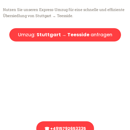
Nutzen Sie unseren Express-Umzug für eine schnelle und effiziente
Übersiedlung von Stuttgart → Teesside.
Umzug:
Stuttgart → Teesside
anfragen
Kostenlose Beratung!
Sie haben Fragen?
Sie haben Fragen zu Ihrem Transport oder benötigen eine Beratung
bezüglich Ihres Umzug?
Rufen Sie uns gerne an, unser Team aus Experten freut sich, Ihnen
kostenlos weiterzuhelfen!
☎ +4915792653335