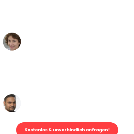
"Besser hätte ich mir den Umzug von
Stuttgart nach Wien nicht vorstellen
können - DANKE!"
Maria W
Umzug von Stuttgart nach Wien
"Mein Klavier kam in unter 24 Stunden
ohne einen Kratzer an - ein
erstklassiger Service!"
Ümit Y.
Klaviertransport in Stuttgart
Kostenlos & unverbindlich anfragen!