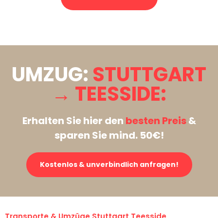
Stattdessen eine unverbindliche Anfrage senden
UMZUG:
STUTTGART
→ TEESSIDE:
Erhalten Sie hier den
besten Preis
&
sparen Sie mind. 50€!
Kostenlos & unverbindlich anfragen!
Transporte & Umzüge Stuttgart Teesside