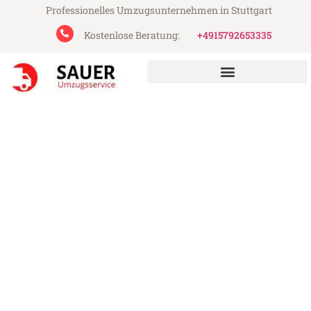
Professionelles Umzugsunternehmen in Stuttgart
Kostenlose Beratung:
+4915792653335
Sauer Umzugsservice aus Stuttgart
Umzug Stuttgart Teesside
Günstiger Umzug Stuttgart Teesside (ab
199€)
Express-Abwicklung in unter 24 Stunden!
Über 15 Jahre Erfahrung mit Umzügen!
Angebot erhalten in unter 30 Minuten!