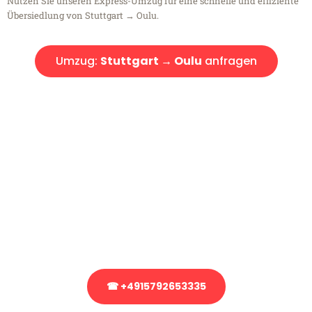
Nutzen Sie unseren Express-Umzug für eine schnelle und effiziente
Übersiedlung von Stuttgart → Oulu.
Umzug:
Stuttgart → Oulu
anfragen
Kostenlose Beratung!
Sie haben Fragen?
Sie haben Fragen zu Ihrem Transport oder benötigen eine Beratung
bezüglich Ihres Umzug?
Rufen Sie uns gerne an, unser Team aus Experten freut sich, Ihnen
kostenlos weiterzuhelfen!
☎ +4915792653335