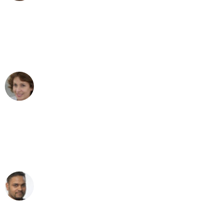
"Besser hätte ich mir den Umzug von
Stuttgart nach Wien nicht vorstellen
können - DANKE!"
Maria W
Umzug von Stuttgart nach Wien
"Mein Klavier kam in unter 24 Stunden
ohne einen Kratzer an - ein
erstklassiger Service!"
Ümit Y.
Klaviertransport in Stuttgart