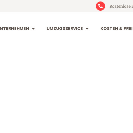
Kostenlose 
NTERNEHMEN
UMZUGSSERVICE
KOSTEN & PREI
rt Rovaniemi
vaniemi (ab 199€)