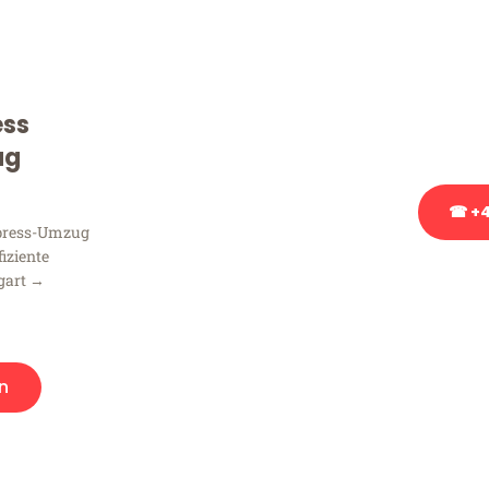
Sie haben Fragen zu Ihrem
Beratung bezüglich Ihres
Rufen Sie uns gerne an, un
ess
Ihnen kostenlos weiterzuh
ug
☎ +4
xpress-Umzug
fiziente
Stattdessen eine u
gart →
n