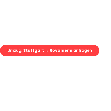
Express-Abwicklung in unter 2
Über 15 Jahre Erfahrung mit 
Angebot erhalten in unter 30 
Umzug:
Stuttgart → Rovaniemi
anfragen
Alle Umzugsanfragen sind zu 100% kostenlos & unverbind