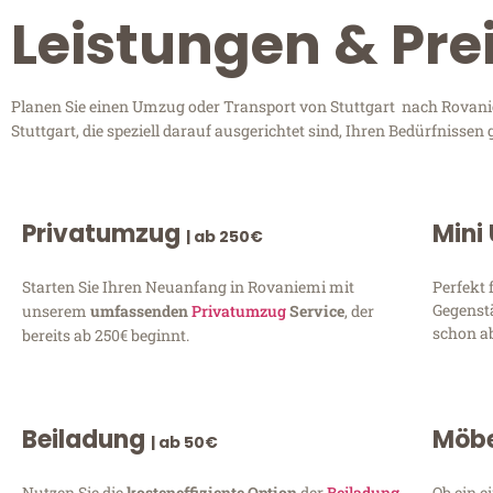
Leistungen & Pre
Planen Sie einen Umzug oder Transport von Stuttgart nach Rovanie
Stuttgart, die speziell darauf ausgerichtet sind, Ihren Bedürfniss
Privatumzug
Mini
| ab 250€
Starten Sie Ihren Neuanfang in Rovaniemi mit
Perfekt 
Gegenst
unserem
umfassenden
Privatumzug
Service
, der
schon ab
bereits ab 250€ beginnt.
Beiladung
Möbe
| ab 50€
Nutzen Sie die
kosteneffiziente Option
der
Beiladung
Ob ein e