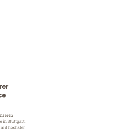
rer
Kostenlose Beratung!
ce
Sie 
Frag
unseren
 in Stuttgart,
 mit höchster