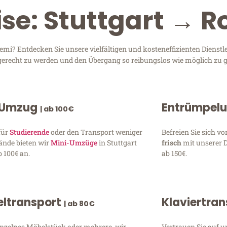
ise: Stuttgart → 
mi? Entdecken Sie unsere vielfältigen und kosteneffizienten Dienst
en gerecht zu werden und den Übergang so reibungslos wie möglich zu g
 Umzug
Entrümpel
| ab 100€
für
Studierende
oder den Transport weniger
Befreien Sie sich 
ände bieten wir
Mini-Umzüge
in Stuttgart
frisch
mit unserer 
 100€ an.
ab 150€.
ltransport
Klaviertra
| ab 80€
inzelnes Möbelstück oder mehrere, wir
Vertrauen Sie auf u