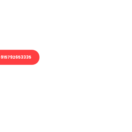
 Transport oder benötigen eine
 Umzug?
ser Team aus Experten freut sich,
elfen!
915792653335
nverbindliche Anfrage senden