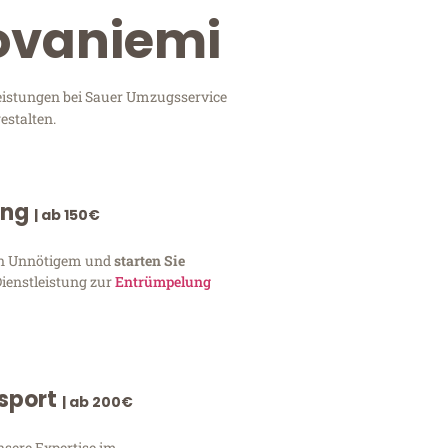
Rovaniemi
leistungen bei Sauer Umzugsservice
estalten.
ung
| ab 150€
von Unnötigem und
starten Sie
Dienstleistung zur
Entrümpelung
nsport
| ab 200€
nsere Expertise im