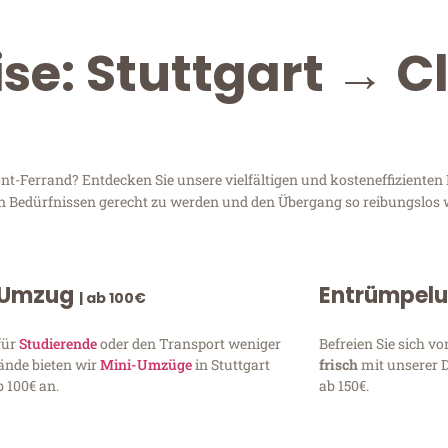
ise: Stuttgart → 
-Ferrand? Entdecken Sie unsere vielfältigen und kosteneffizienten 
ren Bedürfnissen gerecht zu werden und den Übergang so reibungslos 
 Umzug
Entrümpel
| ab 100€
für
Studierende
oder den Transport weniger
Befreien Sie sich 
ände bieten wir
Mini-Umzüge
in Stuttgart
frisch
mit unserer 
 100€ an.
ab 150€.