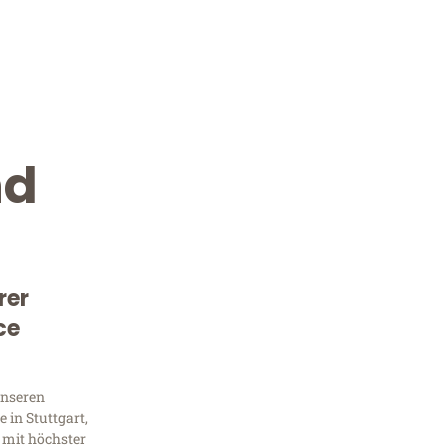
nd
rer
ce
Kostenlose Beratung!
Sie 
unseren
 in Stuttgart,
 mit höchster