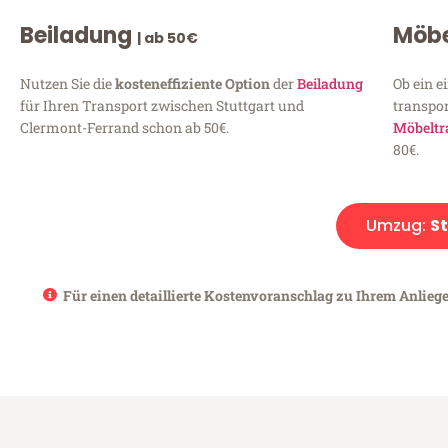
Beiladung
Möbe
| ab 50€
Nutzen Sie die
kosteneffiziente Option
der
Beiladung
Ob ein e
für Ihren Transport zwischen Stuttgart und
transpor
Clermont-Ferrand schon ab 50€.
Möbeltr
80€.
Umzug:
S
Für einen detaillierte Kostenvoranschlag zu Ihrem Anliege