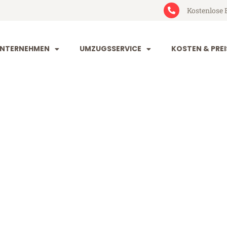
Kostenlose 
NTERNEHMEN
UMZUGSSERVICE
KOSTEN & PREI
rt Clermont-F
ermont-Ferrand (ab 199€)