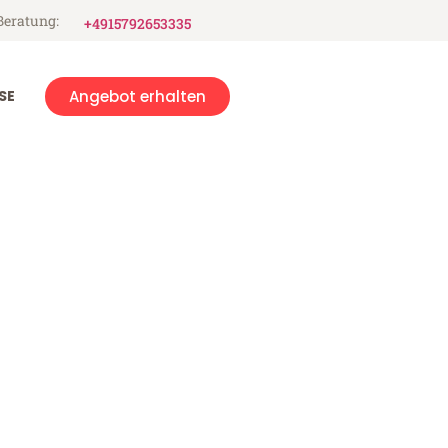
Beratung:
+4915792653335
SE
Angebot erhalten
errand