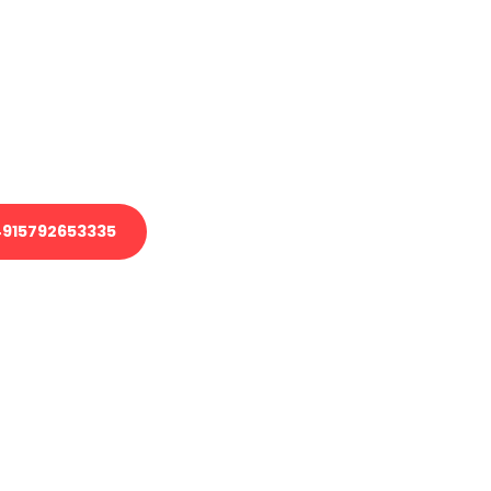
en?
 Transport oder benötigen eine
 Umzug?
ser Team aus Experten freut sich,
elfen!
915792653335
nverbindliche Anfrage senden