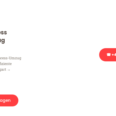
Frag
Sie haben Fragen zu Ihrem
Beratung bezüglich Ihres
ess
Rufen Sie uns gerne an, un
Ihnen kostenlos weiterzuh
ug
☎ +4
xpress-Umzug
fiziente
gart →
Stattdessen eine u
ragen