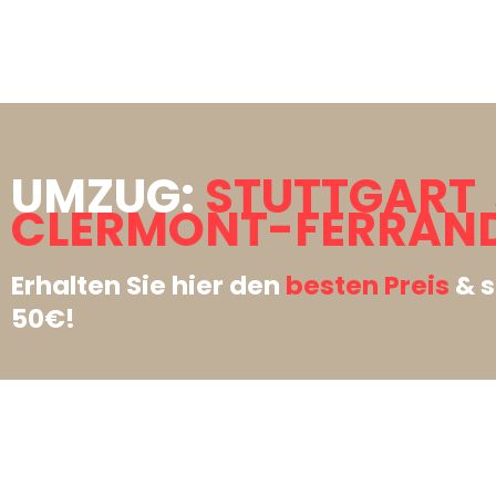
UMZUG:
STUTTGART
CLERMONT-FERRAND
Erhalten Sie hier den
besten Preis
& s
50€!