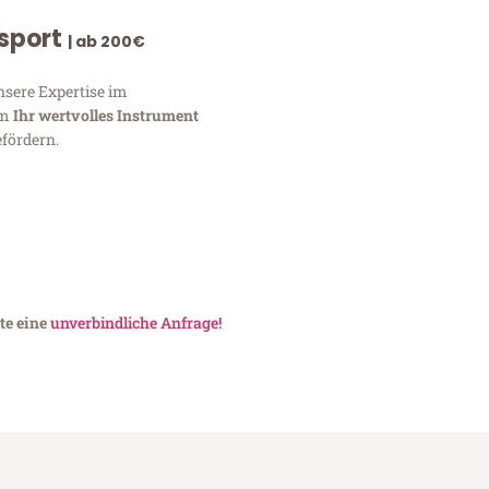
nsport
| ab 200€
nsere Expertise im
um
Ihr wertvolles Instrument
fördern.
te eine
unverbindliche Anfrage!