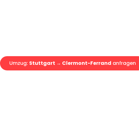
Express-Abwicklung in unter 2
Über 15 Jahre Erfahrung mit 
Angebot erhalten in unter 30 
Umzug:
Stuttgart → Clermont-Ferrand
anfragen
Alle Umzugsanfragen sind zu 100% kostenlos & unverbind