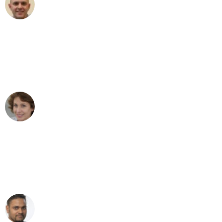
Frederik F.
Umzug in Stuttgart
"Besser hätte ich mir den Umzug von
Stuttgart nach Wien nicht vorstellen
können - DANKE!"
Maria W
Umzug von Stuttgart nach Wien
"Mein Klavier kam in unter 24 Stunden
ohne einen Kratzer an - ein
erstklassiger Service!"
Ümit Y.
Klaviertransport in Stuttgart