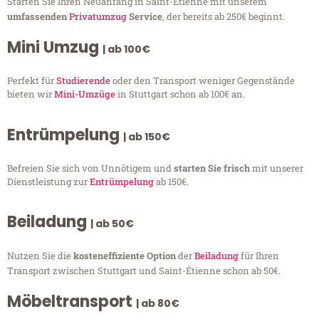
Starten Sie Ihren Neuanfang in Saint-Étienne mit unserem
umfassenden
Privatumzug
Service
, der bereits ab 250€ beginnt.
Mini Umzug
| ab 100€
Perfekt für
Studierende
oder den Transport weniger Gegenstände
bieten wir
Mini-Umzüge
in Stuttgart schon ab 100€ an.
Entrümpelung
| ab 150€
Befreien Sie sich von Unnötigem und
starten Sie frisch
mit unserer
Dienstleistung zur
Entrümpelung
ab 150€.
Beiladung
| ab 50€
Nutzen Sie die
kosteneffiziente Option
der
Beiladung
für Ihren
Transport zwischen Stuttgart und Saint-Étienne schon ab 50€.
Möbeltransport
| ab 80€