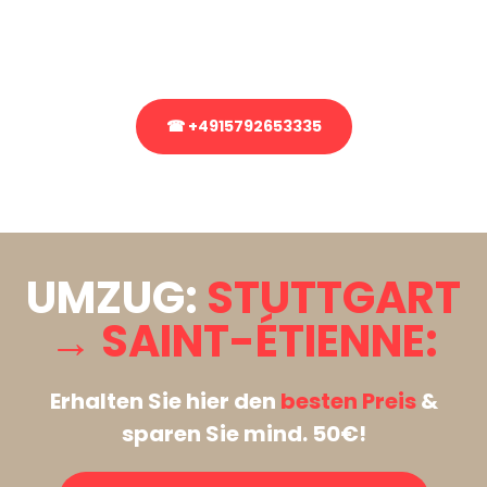
Rufen Sie uns gerne an, unser Team aus Experten freut sich, Ihnen
kostenlos weiterzuhelfen!
☎ +4915792653335
Stattdessen eine unverbindliche Anfrage senden
UMZUG:
STUTTGART
→ SAINT-ÉTIENNE:
Erhalten Sie hier den
besten Preis
&
sparen Sie mind. 50€!