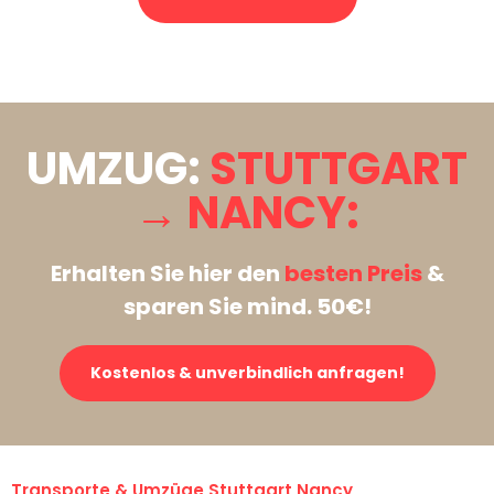
Stattdessen eine unverbindliche Anfrage senden
UMZUG:
STUTTGART
→ NANCY:
Erhalten Sie hier den
besten Preis
&
sparen Sie mind. 50€!
Kostenlos & unverbindlich anfragen!
Transporte & Umzüge Stuttgart Nancy