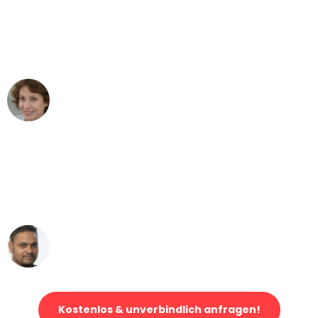
"Besser hätte ich mir den Umzug von
Stuttgart nach Wien nicht vorstellen
können - DANKE!"
Maria W
Umzug von Stuttgart nach Wien
"Mein Klavier kam in unter 24 Stunden
ohne einen Kratzer an - ein
erstklassiger Service!"
Ümit Y.
Klaviertransport in Stuttgart
Kostenlos & unverbindlich anfragen!