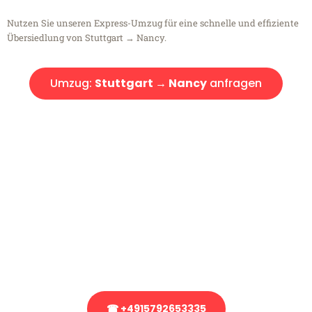
Nutzen Sie unseren Express-Umzug für eine schnelle und effiziente
Übersiedlung von Stuttgart → Nancy.
Umzug:
Stuttgart → Nancy
anfragen
Kostenlose Beratung!
Sie haben Fragen?
Sie haben Fragen zu Ihrem Transport oder benötigen eine Beratung
bezüglich Ihres Umzug?
Rufen Sie uns gerne an, unser Team aus Experten freut sich, Ihnen
kostenlos weiterzuhelfen!
☎ +4915792653335