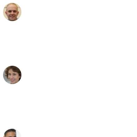
Frederik F.
Umzug in Stuttgart
"Besser hätte ich mir den Umzug von
Stuttgart nach Wien nicht vorstellen
können - DANKE!"
Maria W
Umzug von Stuttgart nach Wien
"Mein Klavier kam in unter 24 Stunden
ohne einen Kratzer an - ein
erstklassiger Service!"
Ümit Y.