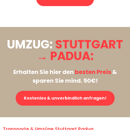
Stattdessen eine unverbindliche Anfrage senden
UMZUG:
STUTTGART
→ PADUA:
Erhalten Sie hier den
besten Preis
&
sparen Sie mind. 50€!
Kostenlos & unverbindlich anfragen!
Transporte & Umzüge Stuttgart Padua