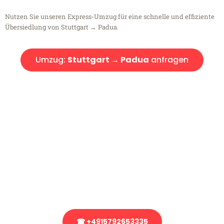
Nutzen Sie unseren Express-Umzug für eine schnelle und effiziente
Übersiedlung von Stuttgart → Padua.
Umzug:
Stuttgart → Padua
anfragen
Kostenlose Beratung!
Sie haben Fragen?
Sie haben Fragen zu Ihrem Transport oder benötigen eine Beratung
bezüglich Ihres Umzug?
Rufen Sie uns gerne an, unser Team aus Experten freut sich, Ihnen
kostenlos weiterzuhelfen!
☎ +4915792653335