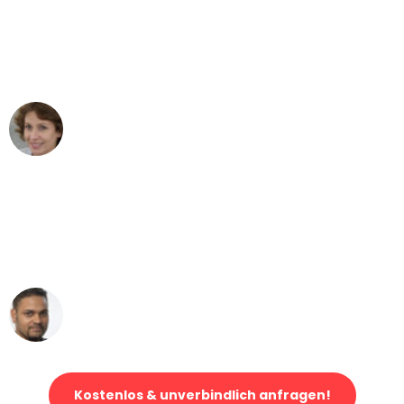
"Besser hätte ich mir den Umzug von
Stuttgart nach Wien nicht vorstellen
können - DANKE!"
Maria W
Umzug von Stuttgart nach Wien
"Mein Klavier kam in unter 24 Stunden
ohne einen Kratzer an - ein
erstklassiger Service!"
Ümit Y.
Klaviertransport in Stuttgart
Kostenlos & unverbindlich anfragen!