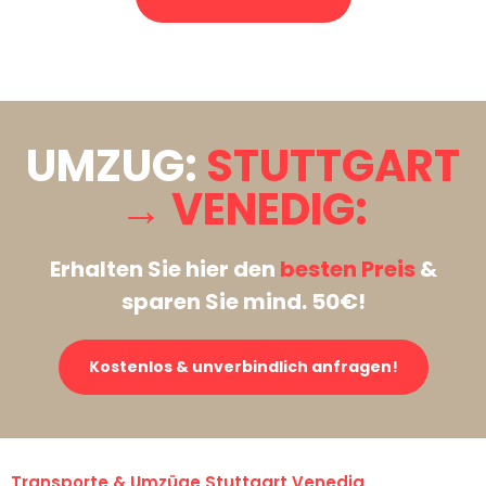
Stattdessen eine unverbindliche Anfrage senden
UMZUG:
STUTTGART
→ VENEDIG:
Erhalten Sie hier den
besten Preis
&
sparen Sie mind. 50€!
Kostenlos & unverbindlich anfragen!
Transporte & Umzüge Stuttgart Venedig