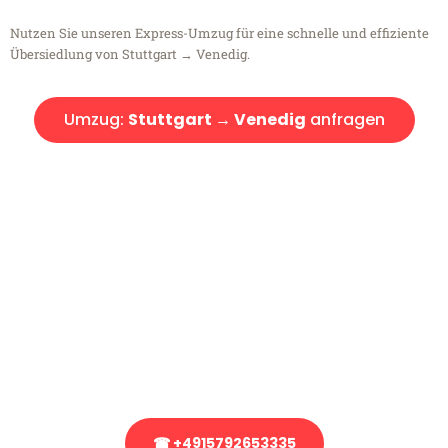
Nutzen Sie unseren Express-Umzug für eine schnelle und effiziente
Übersiedlung von Stuttgart → Venedig.
Umzug:
Stuttgart → Venedig
anfragen
Kostenlose Beratung!
Sie haben Fragen?
Sie haben Fragen zu Ihrem Transport oder benötigen eine Beratung
bezüglich Ihres Umzug?
Rufen Sie uns gerne an, unser Team aus Experten freut sich, Ihnen
kostenlos weiterzuhelfen!
☎ +4915792653335