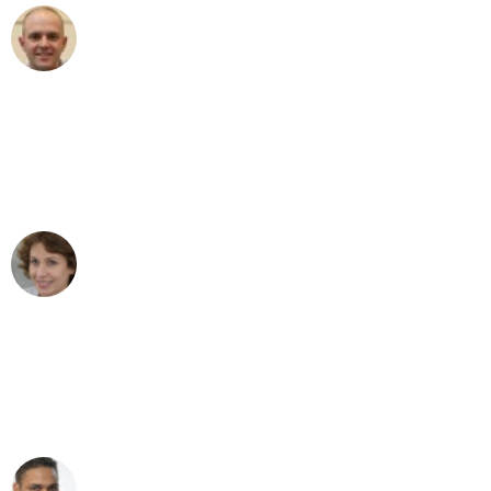
Frederik F.
Umzug in Stuttgart
"Besser hätte ich mir den Umzug von
Stuttgart nach Wien nicht vorstellen
können - DANKE!"
Maria W
Umzug von Stuttgart nach Wien
"Mein Klavier kam in unter 24 Stunden
ohne einen Kratzer an - ein
erstklassiger Service!"
Ümit Y.