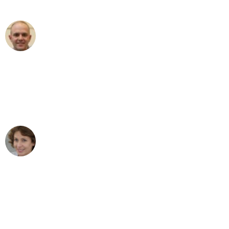
außergewöhnlichen Service!"
Frederik F.
Umzug in Stuttgart
"Besser hätte ich mir den Umzug von
Stuttgart nach Wien nicht vorstellen
können - DANKE!"
Maria W
Umzug von Stuttgart nach Wien
"Mein Klavier kam in unter 24 Stunden
ohne einen Kratzer an - ein
erstklassiger Service!"