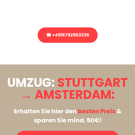
Rufen Sie uns gerne an, unser Team aus Experten freut sich, Ihnen
kostenlos weiterzuhelfen!
☎ +4915792653335
Stattdessen eine unverbindliche Anfrage senden
UMZUG:
STUTTGART
→ AMSTERDAM:
Erhalten Sie hier den
besten Preis
&
sparen Sie mind. 50€!