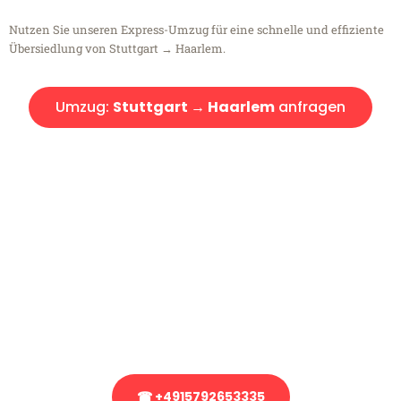
Nutzen Sie unseren Express-Umzug für eine schnelle und effiziente
Übersiedlung von Stuttgart → Haarlem.
Umzug:
Stuttgart → Haarlem
anfragen
Kostenlose Beratung!
Sie haben Fragen?
Sie haben Fragen zu Ihrem Transport oder benötigen eine Beratung
bezüglich Ihres Umzug?
Rufen Sie uns gerne an, unser Team aus Experten freut sich, Ihnen
kostenlos weiterzuhelfen!
☎ +4915792653335