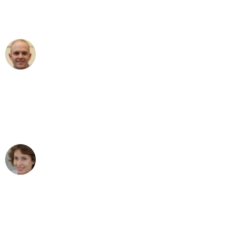
Umzugsservice für ihren
außergewöhnlichen Service!"
Frederik F.
Umzug in Stuttgart
"Besser hätte ich mir den Umzug von
Stuttgart nach Wien nicht vorstellen
können - DANKE!"
Maria W
Umzug von Stuttgart nach Wien
"Mein Klavier kam in unter 24 Stunden
ohne einen Kratzer an - ein