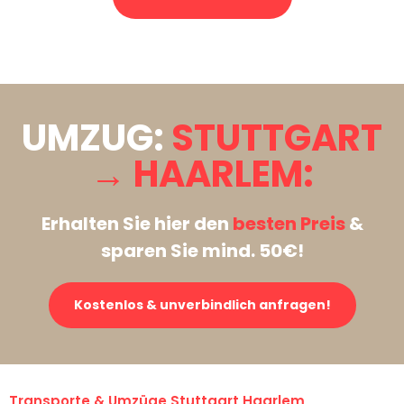
Stattdessen eine unverbindliche Anfrage senden
UMZUG:
STUTTGART
→ HAARLEM:
Erhalten Sie hier den
besten Preis
&
sparen Sie mind. 50€!
Kostenlos & unverbindlich anfragen!
Transporte & Umzüge Stuttgart Haarlem