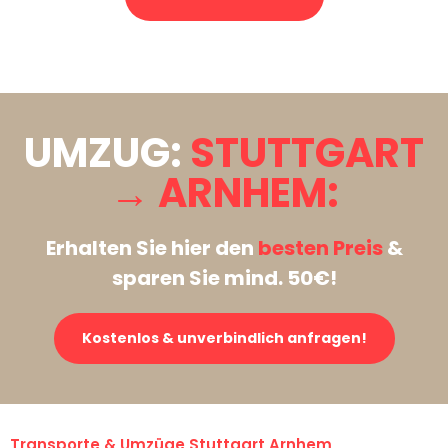
Stattdessen eine unverbindliche Anfrage senden
UMZUG:
STUTTGART
→ ARNHEM:
Erhalten Sie hier den
besten Preis
&
sparen Sie mind. 50€!
Kostenlos & unverbindlich anfragen!
Transporte & Umzüge Stuttgart Arnhem