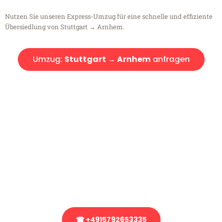
Nutzen Sie unseren Express-Umzug für eine schnelle und effiziente
Übersiedlung von Stuttgart → Arnhem.
Umzug:
Stuttgart → Arnhem
anfragen
Kostenlose Beratung!
Sie haben Fragen?
Sie haben Fragen zu Ihrem Transport oder benötigen eine Beratung
bezüglich Ihres Umzug?
Rufen Sie uns gerne an, unser Team aus Experten freut sich, Ihnen
kostenlos weiterzuhelfen!
☎ +4915792653335