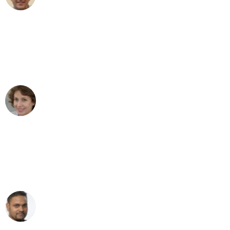
"Besser hätte ich mir den Umzug von
Stuttgart nach Wien nicht vorstellen
können - DANKE!"
Maria W
Umzug von Stuttgart nach Wien
"Mein Klavier kam in unter 24 Stunden
ohne einen Kratzer an - ein
erstklassiger Service!"
Ümit Y.
Klaviertransport in Stuttgart