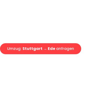
Express-Abwicklung in unter 2
Über 15 Jahre Erfahrung mit 
Angebot erhalten in unter 30 
Umzug:
Stuttgart → Ede
anfragen
Alle Umzugsanfragen sind zu 100% kostenlos & unverbind