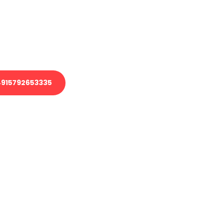
 Transport oder benötigen eine
 Umzug?
ser Team aus Experten freut sich,
elfen!
915792653335
nverbindliche Anfrage senden