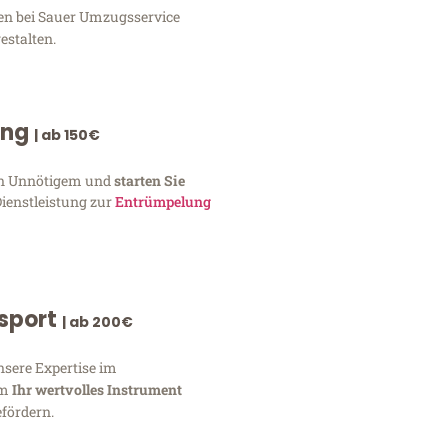
gen bei Sauer Umzugsservice
estalten.
ung
| ab 150€
von Unnötigem und
starten Sie
Dienstleistung zur
Entrümpelung
nsport
| ab 200€
nsere Expertise im
um
Ihr wertvolles Instrument
fördern.