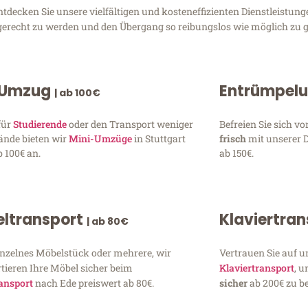
tdecken Sie unsere vielfältigen und kosteneffizienten Dienstleistun
en gerecht zu werden und den Übergang so reibungslos wie möglich zu g
 Umzug
Entrümpel
| ab 100€
für
Studierende
oder den Transport weniger
Befreien Sie sich 
ände bieten wir
Mini-Umzüge
in Stuttgart
frisch
mit unserer 
 100€ an.
ab 150€.
ltransport
Klaviertra
| ab 80€
inzelnes Möbelstück oder mehrere, wir
Vertrauen Sie auf u
tieren Ihre Möbel sicher beim
Klaviertransport
, 
ansport
nach Ede preiswert ab 80€.
sicher
ab 200€ zu be