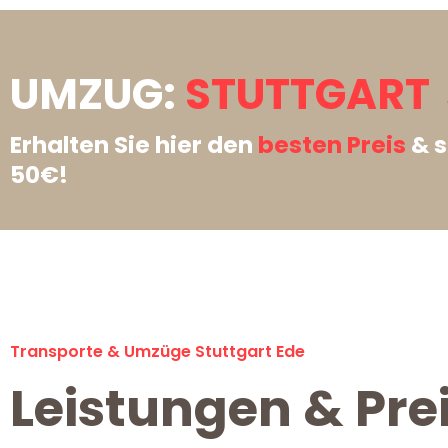
UMZUG:
STUTTGART 
Erhalten Sie hier den
besten Preis
& s
50€!
Transporte & Umzüge Stuttgart Ede
Leistungen & Prei