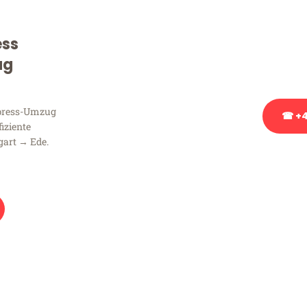
Sie haben Fragen zu Ihrem
Beratung bezüglich Ihres
ess
Rufen Sie uns gerne an, un
ug
Ihnen kostenlos weiterzuh
xpress-Umzug
☎ +4
fiziente
gart → Ede.
Stattdessen eine u