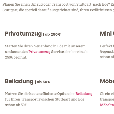
Planen Sie einen Umzug oder Transport von Stuttgart nach Ede? En
Stuttgart, die speziell darauf ausgerichtet sind, Ihren Bedürfniss
Privatumzug
Mini
| ab 250€
Starten Sie Ihren Neuanfang in Ede mit unserem
Perfekt 
Gegenst
umfassenden
Privatumzug
Service
, der bereits ab
schon ab
250€ beginnt.
Beiladung
Möbe
| ab 50€
Nutzen Sie die
kosteneffiziente Option
der
Beiladung
Ob ein e
für Ihren Transport zwischen Stuttgart und Ede
transpor
schon ab 50€.
Möbeltr