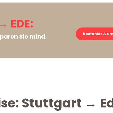
→ EDE:
Kostenlos & un
paren Sie mind.
se: Stuttgart → E