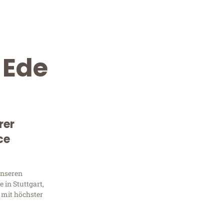
 Ede
rer
ce
Kostenlose Beratung!
Sie 
unseren
 in Stuttgart,
Frag
 mit höchster