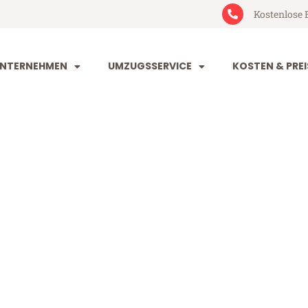
Kostenlose 
NTERNEHMEN
UMZUGSSERVICE
KOSTEN & PREI
rt Ede
e (ab 199€)