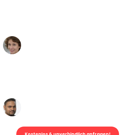
"Besser hätte ich mir den Umzug von
Stuttgart nach Wien nicht vorstellen
können - DANKE!"
Maria W
Umzug von Stuttgart nach Wien
"Mein Klavier kam in unter 24 Stunden
ohne einen Kratzer an - ein
erstklassiger Service!"
Ümit Y.
Klaviertransport in Stuttgart
Kostenlos & unverbindlich anfragen!