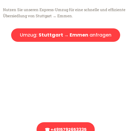
Nutzen Sie unseren Express-Umzug für eine schnelle und effiziente
Übersiedlung von Stuttgart → Emmen.
Umzug:
Stuttgart → Emmen
anfragen
Kostenlose Beratung!
Sie haben Fragen?
Sie haben Fragen zu Ihrem Transport oder benötigen eine Beratung
bezüglich Ihres Umzug?
Rufen Sie uns gerne an, unser Team aus Experten freut sich, Ihnen
kostenlos weiterzuhelfen!
☎ +4915792653335