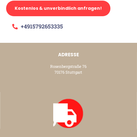
Kostenlos & unverbindlich anfragen!
+4915792653335
ADRESSE
Rosenbergstraße 76
70176 Stuttgart