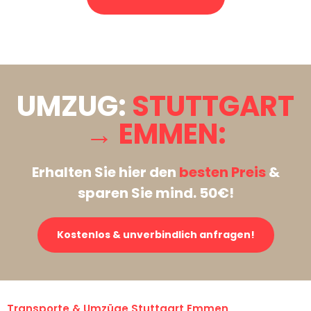
Stattdessen eine unverbindliche Anfrage senden
UMZUG:
STUTTGART
→ EMMEN:
Erhalten Sie hier den
besten Preis
&
sparen Sie mind. 50€!
Kostenlos & unverbindlich anfragen!
Transporte & Umzüge Stuttgart Emmen