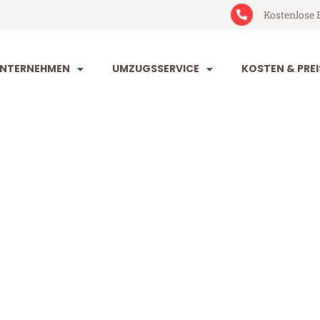
Kostenlose 
NTERNEHMEN
UMZUGSSERVICE
KOSTEN & PREI
rt Zwolle
lle (ab 199€)