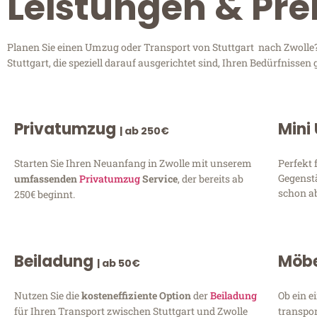
Leistungen & Prei
Planen Sie einen Umzug oder Transport von Stuttgart nach Zwolle?
Stuttgart, die speziell darauf ausgerichtet sind, Ihren Bedürfniss
Privatumzug
Mini
| ab 250€
Starten Sie Ihren Neuanfang in Zwolle mit unserem
Perfekt 
Gegenst
umfassenden
Privatumzug
Service
, der bereits ab
schon ab
250€ beginnt.
Beiladung
Möbe
| ab 50€
Nutzen Sie die
kosteneffiziente Option
der
Beiladung
Ob ein e
für Ihren Transport zwischen Stuttgart und Zwolle
transpor