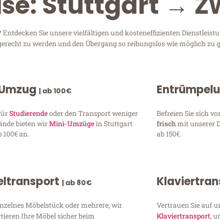
se: Stuttgart → Z
 Entdecken Sie unsere vielfältigen und kosteneffizienten Dienstleis
en gerecht zu werden und den Übergang so reibungslos wie möglich zu g
 Umzug
Entrümpel
| ab 100€
für
Studierende
oder den Transport weniger
Befreien Sie sich 
ände bieten wir
Mini-Umzüge
in Stuttgart
frisch
mit unserer 
 100€ an.
ab 150€.
ltransport
Klaviertra
| ab 80€
inzelnes Möbelstück oder mehrere, wir
Vertrauen Sie auf u
tieren Ihre Möbel sicher beim
Klaviertransport
, 