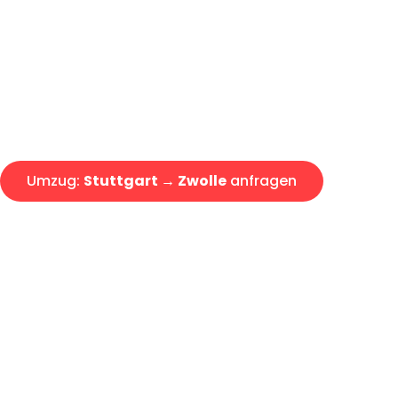
Express-Abwicklung in unter 2
Über 15 Jahre Erfahrung mit 
Angebot erhalten in unter 30 
Umzug:
Stuttgart → Zwolle
anfragen
Alle Umzugsanfragen sind zu 100% kostenlos & unverbind