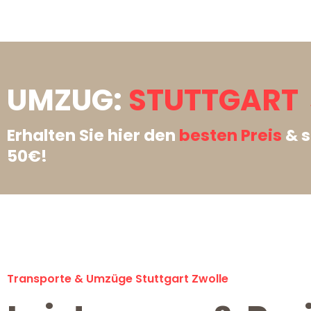
UMZUG:
STUTTGART 
Erhalten Sie hier den
besten Preis
& s
50€!
Transporte & Umzüge Stuttgart Zwolle