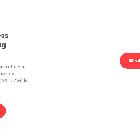
Sie haben Fragen zu Ihrem
Beratung bezüglich Ihres
Rufen Sie uns gerne an, un
ess
Ihnen kostenlos weiterzuh
ug
☎ +4
xpress-Umzug
fiziente
Stattdessen eine u
gart → Zwolle.