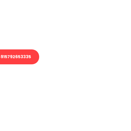
 Transport oder benötigen eine
 Umzug?
ser Team aus Experten freut sich,
elfen!
915792653335
nverbindliche Anfrage senden