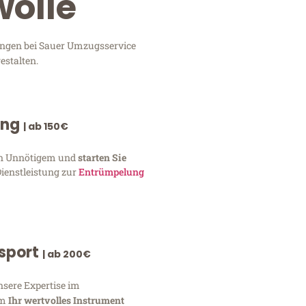
wolle
tungen bei Sauer Umzugsservice
estalten.
ung
| ab 150€
von Unnötigem und
starten Sie
Dienstleistung zur
Entrümpelung
nsport
| ab 200€
nsere Expertise im
um
Ihr wertvolles Instrument