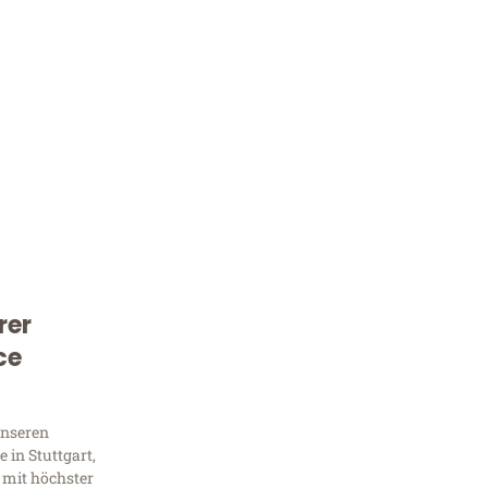
rer
Kostenlose Beratung!
ce
Sie 
Frag
unseren
 in Stuttgart,
 mit höchster