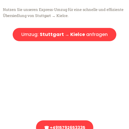
Nutzen Sie unseren Express-Umzug für eine schnelle und effiziente
Übersiedlung von Stuttgart → Kielce.
Umzug:
Stuttgart → Kielce
anfragen
Kostenlose Beratung!
Sie haben Fragen?
Sie haben Fragen zu Ihrem Transport oder benötigen eine Beratung
bezüglich Ihres Umzug?
Rufen Sie uns gerne an, unser Team aus Experten freut sich, Ihnen
kostenlos weiterzuhelfen!
☎ +4915792653335