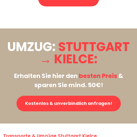
Stattdessen eine unverbindliche Anfrage senden
UMZUG:
STUTTGART
→ KIELCE:
Erhalten Sie hier den
besten Preis
&
sparen Sie mind. 50€!
Kostenlos & unverbindlich anfragen!
Transporte & Umzüge Stuttgart Kielce