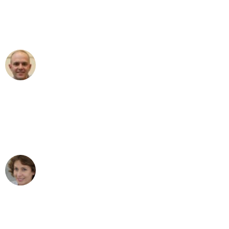
an das gesamte Team von Sauer
Umzugsservice für ihren
außergewöhnlichen Service!"
Frederik F.
Umzug in Stuttgart
"Besser hätte ich mir den Umzug von
Stuttgart nach Wien nicht vorstellen
können - DANKE!"
Maria W
Umzug von Stuttgart nach Wien
"Mein Klavier kam in unter 24 Stunden
ohne einen Kratzer an - ein