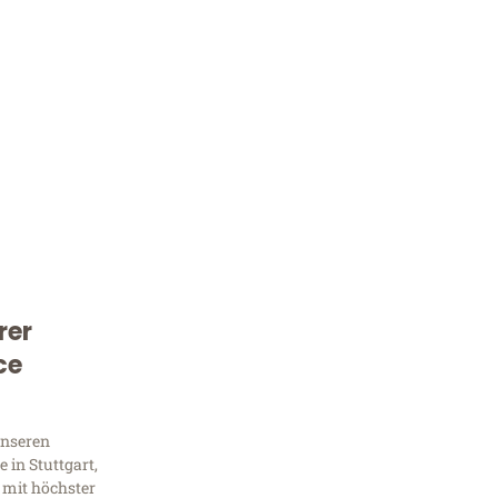
rer
Kostenlose Beratung!
ce
Sie 
Frag
unseren
 in Stuttgart,
 mit höchster