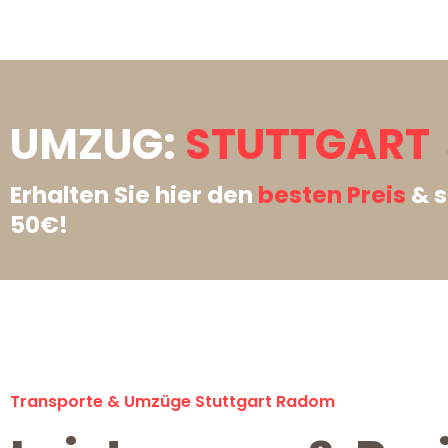
UMZUG:
STUTTGART
Erhalten Sie hier den
besten Preis
& s
50€!
Transporte & Umzüge Stuttgart Radom