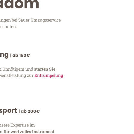
Radom
tungen bei Sauer Umzugsservice
estalten.
ung
| ab 150€
von Unnötigem und
starten Sie
Dienstleistung zur
Entrümpelung
nsport
| ab 200€
nsere Expertise im
um
Ihr wertvolles Instrument