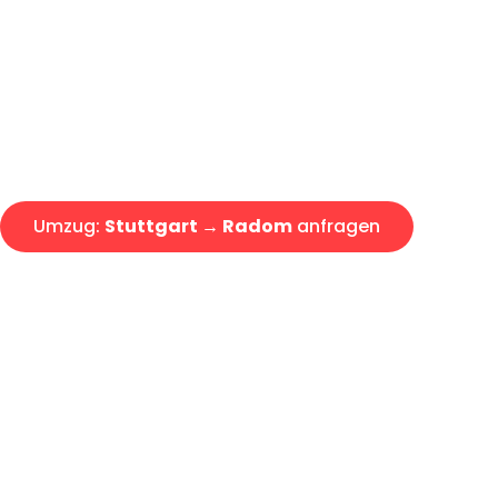
Express-Abwicklung in unter 2
Über 15 Jahre Erfahrung mit 
Angebot erhalten in unter 30 
Umzug:
Stuttgart → Radom
anfragen
Alle Umzugsanfragen sind zu 100% kostenlos & unverbind