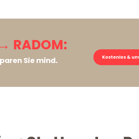
 → RADOM:
Kostenlos & un
paren Sie mind.