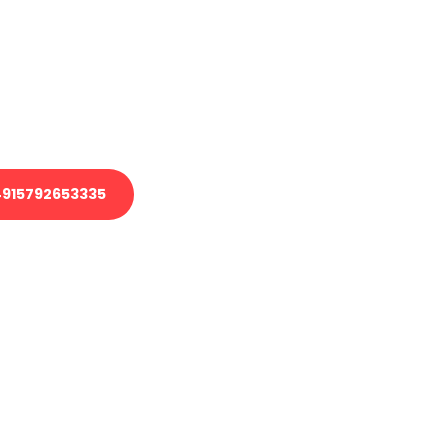
 Transport oder benötigen eine
 Umzug?
ser Team aus Experten freut sich,
elfen!
915792653335
nverbindliche Anfrage senden