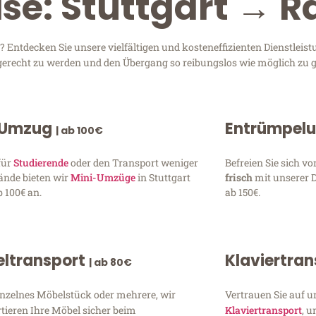
ise: Stuttgart → 
Entdecken Sie unsere vielfältigen und kosteneffizienten Dienstleis
en gerecht zu werden und den Übergang so reibungslos wie möglich zu g
 Umzug
Entrümpel
| ab 100€
für
Studierende
oder den Transport weniger
Befreien Sie sich 
ände bieten wir
Mini-Umzüge
in Stuttgart
frisch
mit unserer 
 100€ an.
ab 150€.
ltransport
Klaviertra
| ab 80€
inzelnes Möbelstück oder mehrere, wir
Vertrauen Sie auf u
tieren Ihre Möbel sicher beim
Klaviertransport
, 