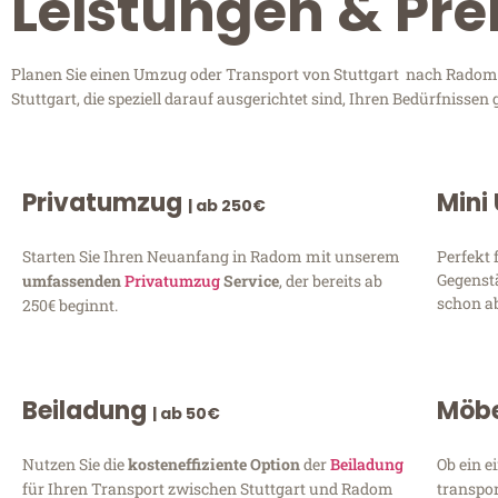
Leistungen & Pre
Planen Sie einen Umzug oder Transport von Stuttgart nach Radom? 
Stuttgart, die speziell darauf ausgerichtet sind, Ihren Bedürfniss
Privatumzug
Mini
| ab 250€
Starten Sie Ihren Neuanfang in Radom mit unserem
Perfekt 
Gegenst
umfassenden
Privatumzug
Service
, der bereits ab
schon ab
250€ beginnt.
Beiladung
Möbe
| ab 50€
Nutzen Sie die
kosteneffiziente Option
der
Beiladung
Ob ein e
für Ihren Transport zwischen Stuttgart und Radom
transpor