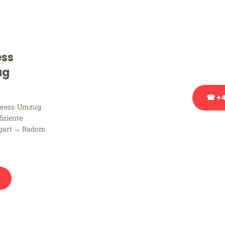
Sie haben Fragen zu Ihrem
Beratung bezüglich Ihres
Rufen Sie uns gerne an, un
ess
Ihnen kostenlos weiterzuh
ug
☎ +4
xpress-Umzug
fiziente
Stattdessen eine u
tgart → Radom.