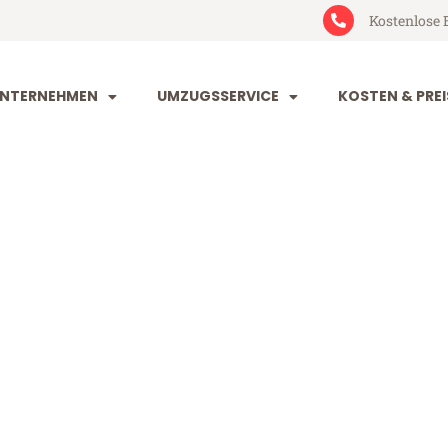
Kostenlose 
NTERNEHMEN
UMZUGSSERVICE
KOSTEN & PREI
art Radom
adom (ab 199€)