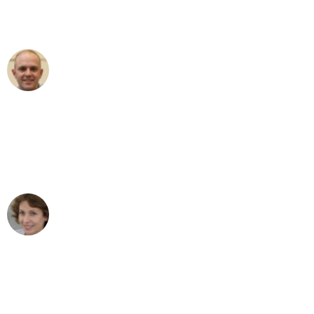
Umzugsservice für ihren
außergewöhnlichen Service!"
Frederik F.
Umzug in Stuttgart
"Besser hätte ich mir den Umzug von
Stuttgart nach Wien nicht vorstellen
können - DANKE!"
Maria W
Umzug von Stuttgart nach Wien
"Mein Klavier kam in unter 24 Stunden
ohne einen Kratzer an - ein
erstklassiger Service!"