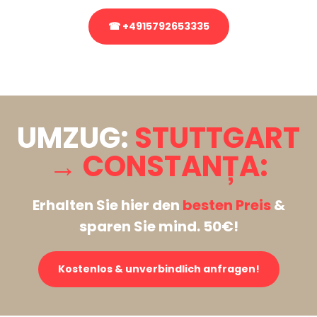
☎ +4915792653335
Stattdessen eine unverbindliche Anfrage senden
UMZUG:
STUTTGART
→ CONSTANȚA:
Erhalten Sie hier den
besten Preis
&
sparen Sie mind. 50€!
Kostenlos & unverbindlich anfragen!