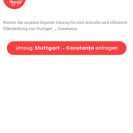
Nutzen Sie unseren Express-Umzug für eine schnelle und effiziente
Übersiedlung von Stuttgart → Constanța.
Umzug:
Stuttgart → Constanța
anfragen
Kostenlose Beratung!
Sie haben Fragen?
Sie haben Fragen zu Ihrem Transport oder benötigen eine Beratung
bezüglich Ihres Umzug?
Rufen Sie uns gerne an, unser Team aus Experten freut sich, Ihnen
kostenlos weiterzuhelfen!