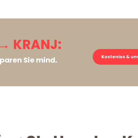
→ KRANJ:
Kostenlos & un
paren Sie mind.