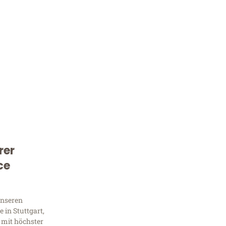
rer
Kostenlose Beratung!
ce
Sie 
Frag
unseren
 in Stuttgart,
 mit höchster