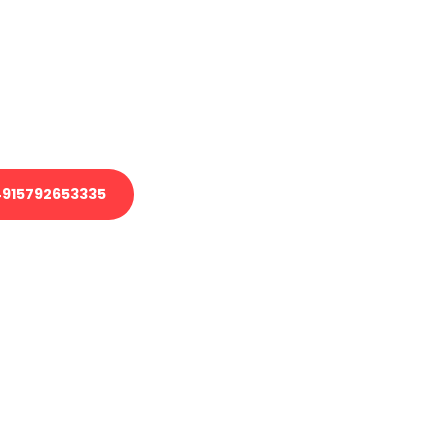
 Transport oder benötigen eine
 Umzug?
ser Team aus Experten freut sich,
elfen!
915792653335
nverbindliche Anfrage senden