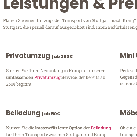
Leistungen & Prei
Planen Sie einen Umzug oder Transport von Stuttgart nach Kranj? 
Stuttgart, die speziell darauf ausgerichtet sind, Ihren Bedürfniss
Privatumzug
Mini
| ab 250€
Starten Sie Ihren Neuanfang in Kranj mit unserem
Perfekt 
Gegenst
umfassenden
Privatumzug
Service
, der bereits ab
schon ab
250€ beginnt.
Beiladung
Möbe
| ab 50€
Nutzen Sie die
kosteneffiziente Option
der
Beiladung
Ob ein e
für Ihren Transport zwischen Stuttgart und Kranj
transpor