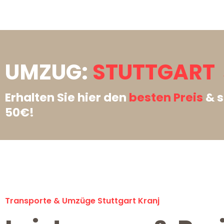
UMZUG:
STUTTGART 
Erhalten Sie hier den
besten Preis
& s
50€!
Transporte & Umzüge Stuttgart Kranj