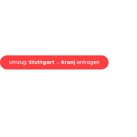
Express-Abwicklung in unter 2
Über 15 Jahre Erfahrung mit 
Angebot erhalten in unter 30 
Umzug:
Stuttgart → Kranj
anfragen
Alle Umzugsanfragen sind zu 100% kostenlos & unverbind