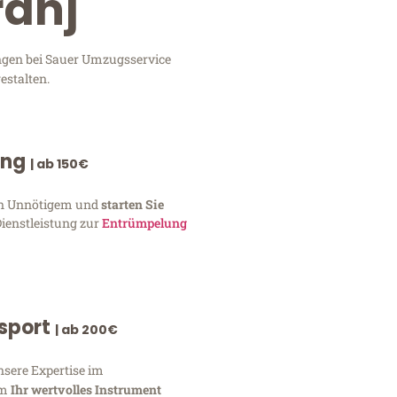
ranj
ungen bei Sauer Umzugsservice
estalten.
ung
| ab 150€
von Unnötigem und
starten Sie
Dienstleistung zur
Entrümpelung
nsport
| ab 200€
nsere Expertise im
um
Ihr wertvolles Instrument