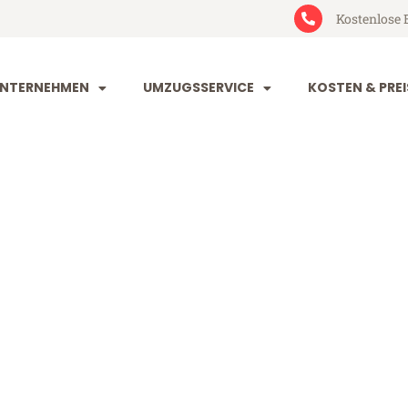
Kostenlose 
NTERNEHMEN
UMZUGSSERVICE
KOSTEN & PREI
rt Kranj
nj (ab 199€)