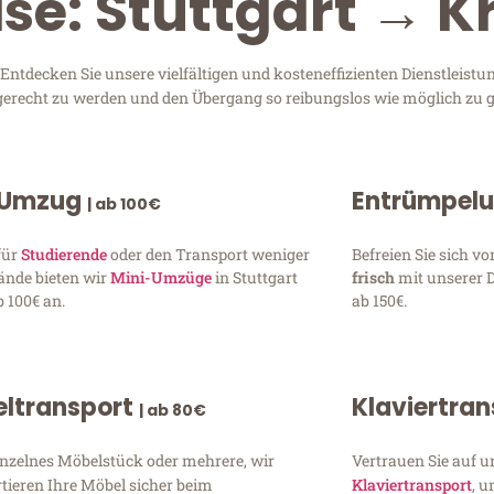
se: Stuttgart → K
Entdecken Sie unsere vielfältigen und kosteneffizienten Dienstleist
en gerecht zu werden und den Übergang so reibungslos wie möglich zu g
 Umzug
Entrümpel
| ab 100€
für
Studierende
oder den Transport weniger
Befreien Sie sich 
ände bieten wir
Mini-Umzüge
in Stuttgart
frisch
mit unserer 
 100€ an.
ab 150€.
ltransport
Klaviertra
| ab 80€
inzelnes Möbelstück oder mehrere, wir
Vertrauen Sie auf u
tieren Ihre Möbel sicher beim
Klaviertransport
, 