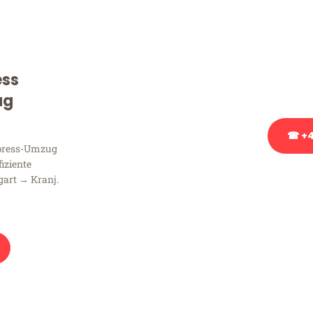
Sie haben Fragen zu Ihrem
Beratung bezüglich Ihres
Rufen Sie uns gerne an, un
ess
Ihnen kostenlos weiterzuh
ug
☎ +4
xpress-Umzug
fiziente
Stattdessen eine u
gart → Kranj.