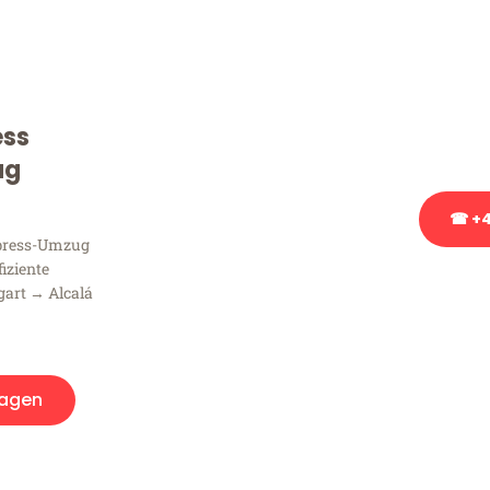
Sie haben Fragen zu Ihrem
Beratung bezüglich Ihres
Rufen Sie uns gerne an, un
ess
Ihnen kostenlos weiterzuh
ug
☎ +4
xpress-Umzug
fiziente
Stattdessen eine u
gart → Alcalá
agen