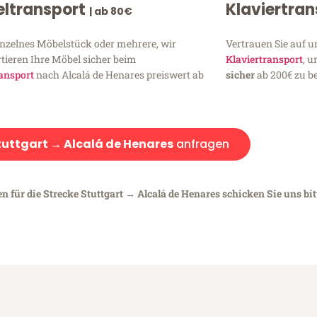
ltransport
Klaviertra
| ab 80€
inzelnes Möbelstück oder mehrere, wir
Vertrauen Sie auf u
tieren Ihre Möbel sicher beim
Klaviertransport
, 
ansport
nach Alcalá de Henares preiswert ab
sicher
ab 200€ zu be
tuttgart → Alcalá de Henares
anfragen
n für die Strecke Stuttgart → Alcalá de Henares schicken Sie uns bit