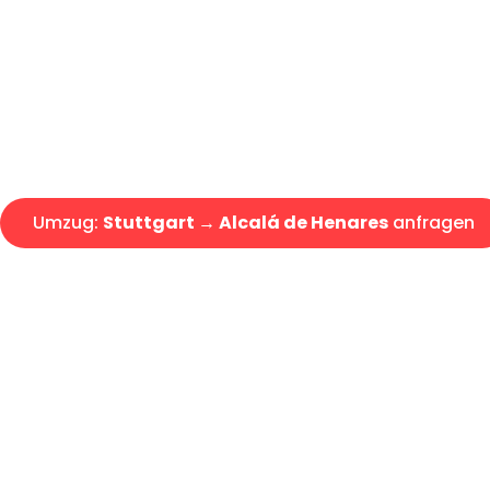
Express-Abwicklung in unter 2
Über 15 Jahre Erfahrung mit 
Angebot erhalten in unter 30 
Umzug:
Stuttgart → Alcalá de Henares
anfragen
Alle Umzugsanfragen sind zu 100% kostenlos & unverbind