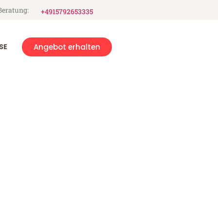
Beratung:
+4915792653335
SE
Angebot erhalten
enares