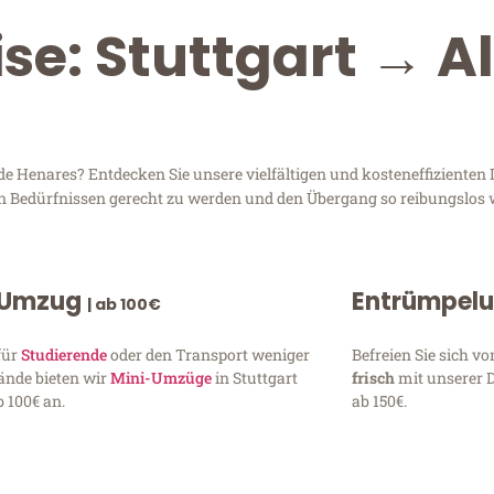
se: Stuttgart → A
e Henares? Entdecken Sie unsere vielfältigen und kosteneffizienten 
ren Bedürfnissen gerecht zu werden und den Übergang so reibungslos 
 Umzug
Entrümpel
| ab 100€
für
Studierende
oder den Transport weniger
Befreien Sie sich 
ände bieten wir
Mini-Umzüge
in Stuttgart
frisch
mit unserer 
 100€ an.
ab 150€.