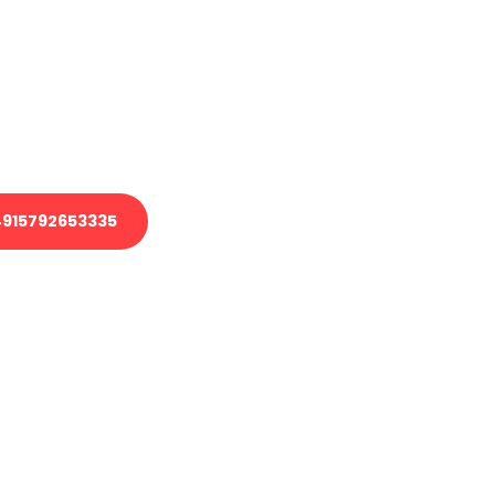
 Transport oder benötigen eine
 Umzug?
ser Team aus Experten freut sich,
elfen!
915792653335
nverbindliche Anfrage senden