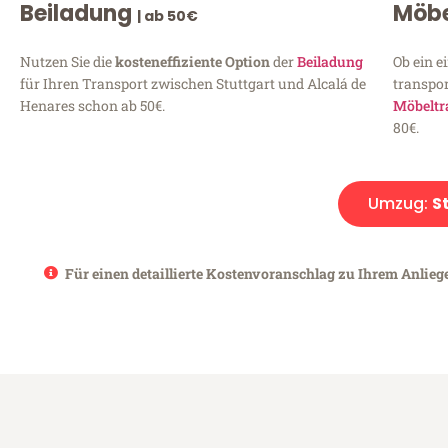
Beiladung
Möbe
| ab 50€
Nutzen Sie die
kosteneffiziente Option
der
Beiladung
Ob ein e
für Ihren Transport zwischen Stuttgart und Alcalá de
transpor
Henares schon ab 50€.
Möbeltr
80€.
Umzug:
S
Für einen detaillierte Kostenvoranschlag zu Ihrem Anliege