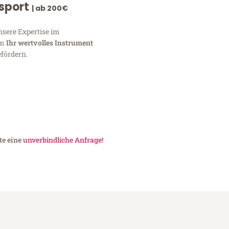
nsport
| ab 200€
nsere Expertise im
um
Ihr wertvolles Instrument
fördern.
te eine
unverbindliche Anfrage!