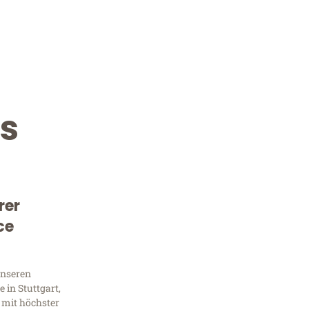
s
rer
Kostenlose Beratung!
ce
Sie 
unseren
Frag
 in Stuttgart,
 mit höchster