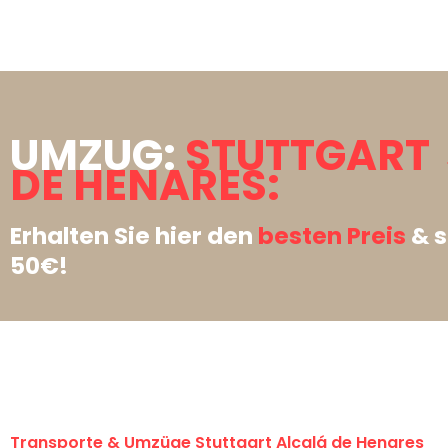
UMZUG:
STUTTGART 
DE HENARES:
Erhalten Sie hier den
besten Preis
& s
50€!
Transporte & Umzüge Stuttgart Alcalá de Henares