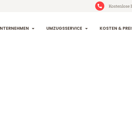
Kostenlose 
NTERNEHMEN
UMZUGSSERVICE
KOSTEN & PREI
rt Alcalá de H
alá de Henares (ab 199€)