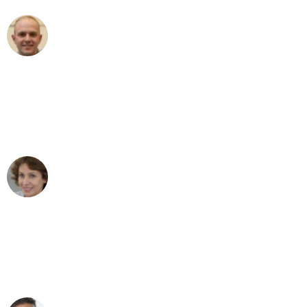
Frederik F.
Umzug in Stuttgart
"Besser hätte ich mir den Umzug von
Stuttgart nach Wien nicht vorstellen
können - DANKE!"
Maria W
Umzug von Stuttgart nach Wien
"Mein Klavier kam in unter 24 Stunden
ohne einen Kratzer an - ein
erstklassiger Service!"