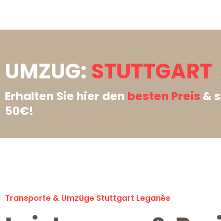
UMZUG:
STUTTGART 
Erhalten Sie hier den
besten Preis
& s
50€!
Transporte & Umzüge Stuttgart Leganés