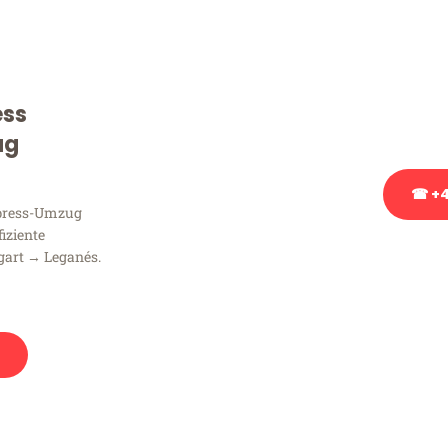
Sie haben Fragen zu Ihrem
Beratung bezüglich Ihres
Rufen Sie uns gerne an, un
ess
Ihnen kostenlos weiterzuh
ug
☎ +4
xpress-Umzug
fiziente
Stattdessen eine u
gart → Leganés.