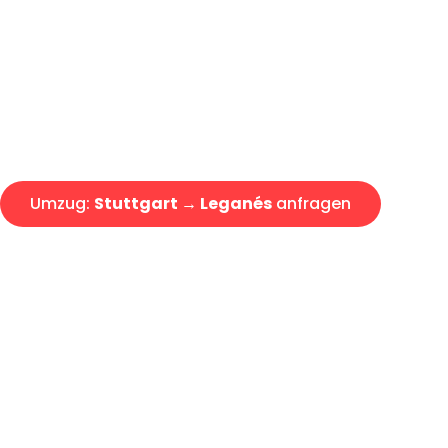
Express-Abwicklung in unter 2
Über 15 Jahre Erfahrung mit 
Angebot erhalten in unter 30 
Umzug:
Stuttgart → Leganés
anfragen
Alle Umzugsanfragen sind zu 100% kostenlos & unverbind