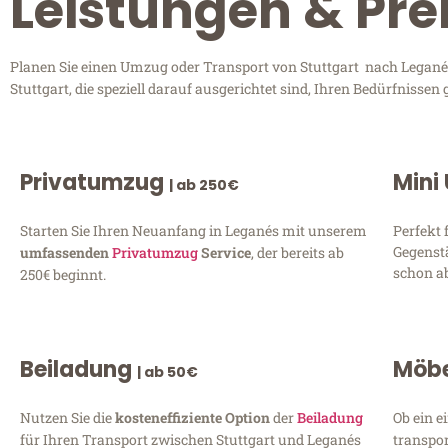
Leistungen & Pre
Planen Sie einen Umzug oder Transport von Stuttgart nach Leganés
Stuttgart, die speziell darauf ausgerichtet sind, Ihren Bedürfniss
Privatumzug
Mini
| ab 250€
Starten Sie Ihren Neuanfang in Leganés mit unserem
Perfekt 
Gegenst
umfassenden
Privatumzug
Service
, der bereits ab
schon ab
250€ beginnt.
Beiladung
Möbe
| ab 50€
Nutzen Sie die
kosteneffiziente Option
der
Beiladung
Ob ein e
für Ihren Transport zwischen Stuttgart und Leganés
transpor