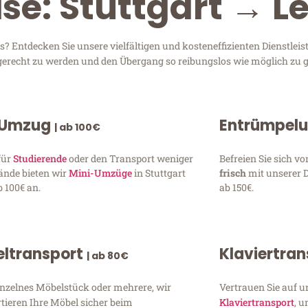
ise: Stuttgart → 
? Entdecken Sie unsere vielfältigen und kosteneffizienten Dienstle
en gerecht zu werden und den Übergang so reibungslos wie möglich zu g
 Umzug
Entrümpel
| ab 100€
für
Studierende
oder den Transport weniger
Befreien Sie sich 
ände bieten wir
Mini-Umzüge
in Stuttgart
frisch
mit unserer 
 100€ an.
ab 150€.
ltransport
Klaviertra
| ab 80€
inzelnes Möbelstück oder mehrere, wir
Vertrauen Sie auf u
tieren Ihre Möbel sicher beim
Klaviertransport
, 