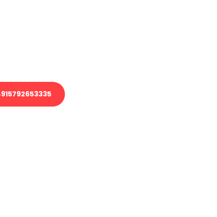
 Transport oder benötigen eine
 Umzug?
ser Team aus Experten freut sich,
elfen!
915792653335
nverbindliche Anfrage senden