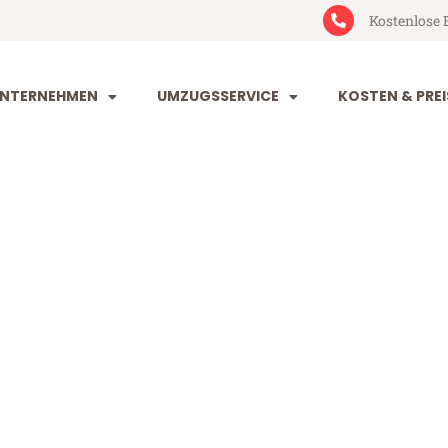
Kostenlose 
NTERNEHMEN
UMZUGSSERVICE
KOSTEN & PREI
rt Leganés
ganés (ab 199€)