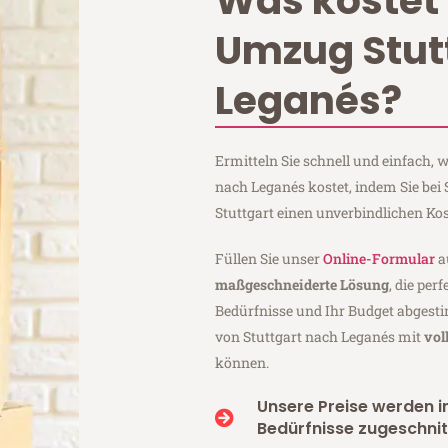
Was kostet 
Umzug Stut
Leganés?
Ermitteln Sie schnell und einfach,
nach Leganés kostet, indem Sie be
Stuttgart einen unverbindlichen Ko
Füllen Sie unser
Online-Formular
a
maßgeschneiderte Lösung
, die per
Bedürfnisse und Ihr Budget abgesti
von Stuttgart nach Leganés mit
vol
können.
Unsere Preise werden in
Bedürfnisse zugeschnit