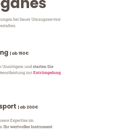
Leganés
istungen bei Sauer Umzugsservice
estalten.
ung
| ab 150€
von Unnötigem und
starten Sie
Dienstleistung zur
Entrümpelung
nsport
| ab 200€
nsere Expertise im
um
Ihr wertvolles Instrument