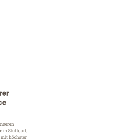
rer
Kostenlose Beratung!
ce
Sie 
Frag
unseren
 in Stuttgart,
 mit höchster