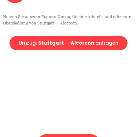
Nutzen Sie unseren Express-Umzug für eine schnelle und effiziente
Übersiedlung von Stuttgart → Alcorcón.
Umzug:
Stuttgart → Alcorcón
anfragen
Kostenlose Beratung!
Sie haben Fragen?
Sie haben Fragen zu Ihrem Transport oder benötigen eine Beratung
bezüglich Ihres Umzug?
Rufen Sie uns gerne an, unser Team aus Experten freut sich, Ihnen
kostenlos weiterzuhelfen!