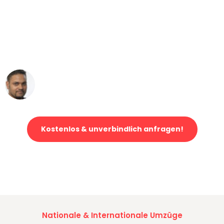
"Mein Klavier kam in unter 24 Stunden
ohne einen Kratzer an - ein
erstklassiger Service!"
Ümit Y.
Klaviertransport in Stuttgart
Kostenlos & unverbindlich anfragen!
Jetzt anfragen und der nächste glückliche Kunde werden. Alle
Umzugsanfragen sind zu
100% kostenlos & unverbindlich!
Nationale & Internationale Umzüge