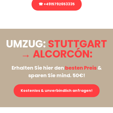
☎ +4915792653335
Stattdessen eine unverbindliche Anfrage senden
UMZUG:
STUTTGART
→ ALCORCÓN:
Erhalten Sie hier den
besten Preis
&
sparen Sie mind. 50€!
Kostenlos & unverbindlich anfragen!