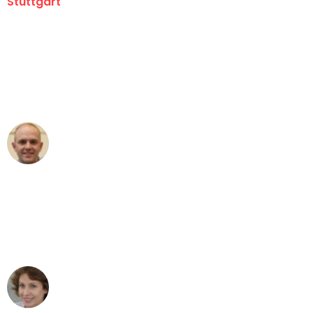
Stuttgart
"Erste Klasse! Ein großes Dankeschön
an das gesamte Team von Sauer
Umzugsservice für ihren
außergewöhnlichen Service!"
Frederik F.
Umzug in Stuttgart
"Besser hätte ich mir den Umzug von
Stuttgart nach Wien nicht vorstellen
können - DANKE!"
Maria W
Umzug von Stuttgart nach Wien