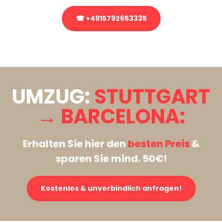
☎ +4915792653335
Stattdessen eine unverbindliche Anfrage senden
UMZUG:
STUTTGART
→ BARCELONA:
Erhalten Sie hier den
besten Preis
&
sparen Sie mind. 50€!
Kostenlos & unverbindlich anfragen!