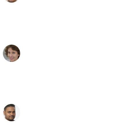
"Besser hätte ich mir den Umzug von
Stuttgart nach Wien nicht vorstellen
können - DANKE!"
Maria W
Umzug von Stuttgart nach Wien
"Mein Klavier kam in unter 24 Stunden
ohne einen Kratzer an - ein
erstklassiger Service!"
Ümit Y.
Klaviertransport in Stuttgart