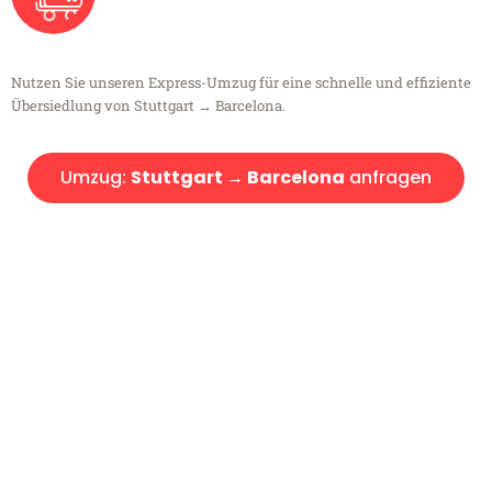
Nutzen Sie unseren Express-Umzug für eine schnelle und effiziente
Übersiedlung von Stuttgart → Barcelona.
Umzug:
Stuttgart → Barcelona
anfragen
Kostenlose Beratung!
Sie haben Fragen?
Sie haben Fragen zu Ihrem Transport oder benötigen eine Beratung
bezüglich Ihres Umzug?
Rufen Sie uns gerne an, unser Team aus Experten freut sich, Ihnen
kostenlos weiterzuhelfen!