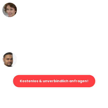
Maria W
Umzug von Stuttgart nach Wien
"Mein Klavier kam in unter 24 Stunden
ohne einen Kratzer an - ein
erstklassiger Service!"
Ümit Y.
Klaviertransport in Stuttgart
Kostenlos & unverbindlich anfragen!
Jetzt anfragen und der nächste glückliche Kunde werden. Alle
Umzugsanfragen sind zu
100% kostenlos & unverbindlich!