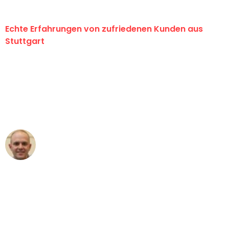
Echte Erfahrungen von zufriedenen Kunden aus
Stuttgart
"Erste Klasse! Ein großes Dankeschön
an das gesamte Team von Sauer
Umzugsservice für ihren
außergewöhnlichen Service!"
Frederik F.
Umzug in Stuttgart
"Besser hätte ich mir den Umzug von
Stuttgart nach Wien nicht vorstellen
können - DANKE!"