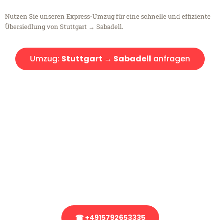
Nutzen Sie unseren Express-Umzug für eine schnelle und effiziente
Übersiedlung von Stuttgart → Sabadell.
Umzug:
Stuttgart → Sabadell
anfragen
Kostenlose Beratung!
Sie haben Fragen?
Sie haben Fragen zu Ihrem Transport oder benötigen eine Beratung
bezüglich Ihres Umzug?
Rufen Sie uns gerne an, unser Team aus Experten freut sich, Ihnen
kostenlos weiterzuhelfen!
☎ +4915792653335