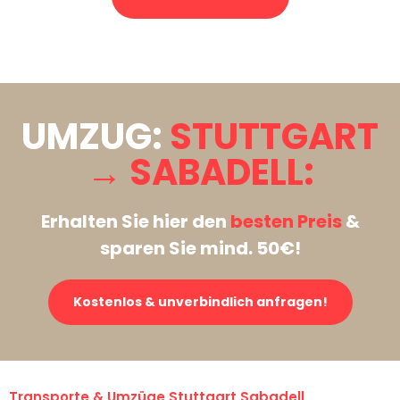
Stattdessen eine unverbindliche Anfrage senden
UMZUG:
STUTTGART
→ SABADELL:
Erhalten Sie hier den
besten Preis
&
sparen Sie mind. 50€!
Kostenlos & unverbindlich anfragen!
Transporte & Umzüge Stuttgart Sabadell