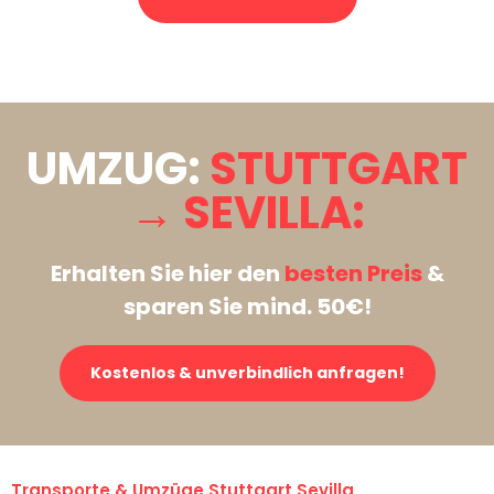
Stattdessen eine unverbindliche Anfrage senden
UMZUG:
STUTTGART
→ SEVILLA:
Erhalten Sie hier den
besten Preis
&
sparen Sie mind. 50€!
Kostenlos & unverbindlich anfragen!
Transporte & Umzüge Stuttgart Sevilla