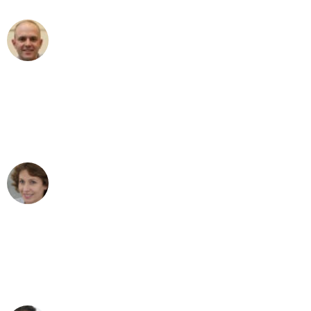
Frederik F.
Umzug in Stuttgart
"Besser hätte ich mir den Umzug von
Stuttgart nach Wien nicht vorstellen
können - DANKE!"
Maria W
Umzug von Stuttgart nach Wien
"Mein Klavier kam in unter 24 Stunden
ohne einen Kratzer an - ein
erstklassiger Service!"