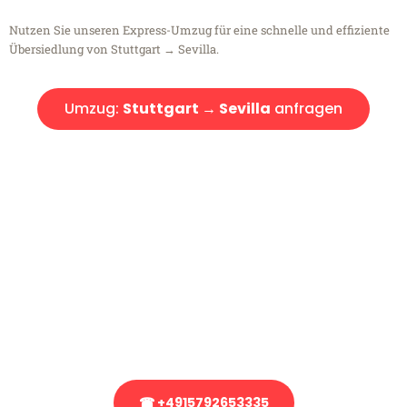
Nutzen Sie unseren Express-Umzug für eine schnelle und effiziente
Übersiedlung von Stuttgart → Sevilla.
Umzug:
Stuttgart → Sevilla
anfragen
Kostenlose Beratung!
Sie haben Fragen?
Sie haben Fragen zu Ihrem Transport oder benötigen eine Beratung
bezüglich Ihres Umzug?
Rufen Sie uns gerne an, unser Team aus Experten freut sich, Ihnen
kostenlos weiterzuhelfen!
☎ +4915792653335