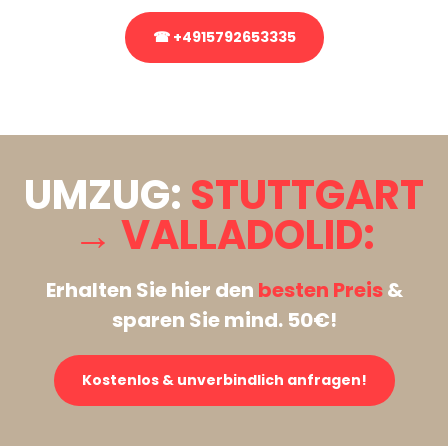
☎ +4915792653335
Stattdessen eine unverbindliche Anfrage senden
UMZUG:
STUTTGART
→ VALLADOLID:
Erhalten Sie hier den
besten Preis
&
sparen Sie mind. 50€!
Kostenlos & unverbindlich anfragen!