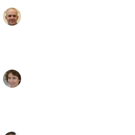
Frederik F.
Umzug in Stuttgart
"Besser hätte ich mir den Umzug von
Stuttgart nach Wien nicht vorstellen
können - DANKE!"
Maria W
Umzug von Stuttgart nach Wien
"Mein Klavier kam in unter 24 Stunden
ohne einen Kratzer an - ein
erstklassiger Service!"