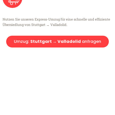
Nutzen Sie unseren Express-Umzug für eine schnelle und effiziente
Übersiedlung von Stuttgart → Valladolid.
Umzug:
Stuttgart → Valladolid
anfragen
Kostenlose Beratung!
Sie haben Fragen?
Sie haben Fragen zu Ihrem Transport oder benötigen eine Beratung
bezüglich Ihres Umzug?
Rufen Sie uns gerne an, unser Team aus Experten freut sich, Ihnen
kostenlos weiterzuhelfen!