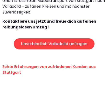
einen stressfreien Möbeltransport von Stuttgart nach
Valladolid – zu fairen Preisen und mit höchster
Zuverlässigkeit.
Kontaktiere uns jetzt und freue dich auf einen
reibungslosen Umzug!
Unverbindlich Valladolid anfragen
Echte Erfahrungen von zufriedenen Kunden aus
Stuttgart
"Erste Klasse! Ein großes Dankeschön
an das gesamte Team von Sauer
Umzugsservice für ihren
außergewöhnlichen Service!"